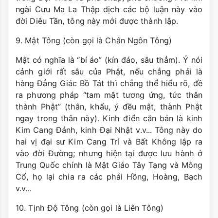
ngài Cưu Ma La Thập dịch các bộ luận này vào
đời Diêu Tần, tông này mới được thành lập.
9. Mật Tông (còn gọi là Chân Ngôn Tông)
Mật có nghĩa là “bí áo” (kín đáo, sâu thẳm). Ý nói
cảnh giới rất sâu của Phật, nếu chẳng phải là
hàng Ðẳng Giác Bồ Tát thì chẳng thể hiểu rõ, đề
ra phương pháp “tam mật tương ứng, tức thân
thành Phật” (thân, khẩu, ý đều mật, thành Phật
ngay trong thân này). Kinh điển căn bản là kinh
Kim Cang Ðảnh, kinh Ðại Nhật v.v... Tông này do
hai vị đại sư Kim Cang Trí và Bất Không lập ra
vào đời Ðường; nhưng hiện tại được lưu hành ở
Trung Quốc chính là Mật Giáo Tây Tạng và Mông
Cổ, họ lại chia ra các phái Hồng, Hoàng, Bạch
v.v...
10. Tịnh Ðộ Tông (còn gọi là Liên Tông)