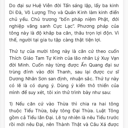
Do đại sư Huệ Viễn đời Tấn sáng lập, lấy ba kinh
Di Ðà, Vô Lượng Thọ và Quán Kinh làm kinh điển
chủ yếu. Chủ trương “bốn pháp niệm Phật, đới
nghiệp vãng sanh Cực Lạc”. Phương pháp của
tông này là độ khắp ba căn, thâu trọn lợi độn. Vì
thế, người tại gia tu tập càng thật tiện lợi.
Thứ tự của mười tông này là căn cứ theo cuốn
Thích Giáo Tam Tự Kinh của lão nhân Lý Xuy Vạn
đời Minh. Cuốn này từng được Ấn Quang đại sư
trùng đính vào đời Thanh, sau lại được cư sĩ
Dương Nhân Sơn san định, nhuận sắc. Thứ tự này
có lẽ là có dụng ý. Dùng ý kiến thô thiển của
mình để suy xét, tôi xin thử trình bày như sau:
1) Nếu căn cứ vào Thừa thì chia ra hai tông
thuộc Tiểu Thừa, bảy tông Ðại Thừa. Luật Tông
gồm cả Tiểu lẫn Ðại. Lẽ tự nhiên là nêu Tiểu trước
rồi mới nêu Ðại, nên Thành Thật và Câu Xá được