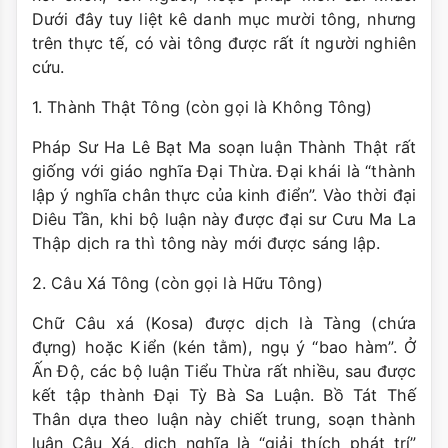
Dưới đây tuy liệt kê danh mục mười tông, nhưng
trên thực tế, có vài tông được rất ít người nghiên
cứu.
1. Thành Thật Tông (còn gọi là Không Tông)
Pháp Sư Ha Lê Bạt Ma soạn luận Thành Thật rất
giống với giáo nghĩa Ðại Thừa. Ðại khái là “thành
lập ý nghĩa chân thực của kinh điển”. Vào thời đại
Diêu Tần, khi bộ luận này được đại sư Cưu Ma La
Thập dịch ra thì tông này mới được sáng lập.
2. Câu Xá Tông (còn gọi là Hữu Tông)
Chữ Câu xá (Kosa) được dịch là Tàng (chứa
đựng) hoặc Kiển (kén tằm), ngụ ý “bao hàm”. Ở
Ấn Ðộ, các bộ luận Tiểu Thừa rất nhiều, sau được
kết tập thành Ðại Tỳ Bà Sa Luận. Bồ Tát Thế
Thân dựa theo luận này chiết trung, soạn thành
luận Câu Xá, dịch nghĩa là “giải thích phát trí”