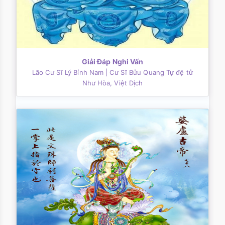
Giải Ðáp Nghi Vấn
Lão Cư Sĩ Lý Bỉnh Nam
| Cư Sĩ Bửu Quang Tự đệ tử
Như Hòa, Việt Dịch