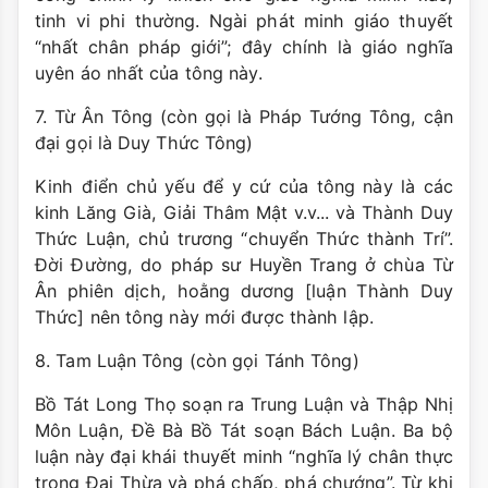
tinh vi phi thường. Ngài phát minh giáo thuyết
“nhất chân pháp giới”; đây chính là giáo nghĩa
uyên áo nhất của tông này.
7. Từ Ân Tông (còn gọi là Pháp Tướng Tông, cận
đại gọi là Duy Thức Tông)
Kinh điển chủ yếu để y cứ của tông này là các
kinh Lăng Già, Giải Thâm Mật v.v... và Thành Duy
Thức Luận, chủ trương “chuyển Thức thành Trí”.
Ðời Ðường, do pháp sư Huyền Trang ở chùa Từ
Ân phiên dịch, hoằng dương [luận Thành Duy
Thức] nên tông này mới được thành lập.
8. Tam Luận Tông (còn gọi Tánh Tông)
Bồ Tát Long Thọ soạn ra Trung Luận và Thập Nhị
Môn Luận, Ðề Bà Bồ Tát soạn Bách Luận. Ba bộ
luận này đại khái thuyết minh “nghĩa lý chân thực
trong Ðại Thừa và phá chấp, phá chướng”. Từ khi