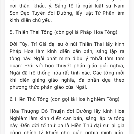
nơi thân, khẩu, ý. Sáng tổ là ngài luật sư Nam
Sơn Ðạo Tuyên đời Ðường, lấy luật Tứ Phần làm
kinh điển chủ yếu.
5. Thiên Thai Tông (còn gọi là Pháp Hoa Tông)
Ðời Tùy, Trí Giả đại sư ở núi Thiên Thai lấy kinh
Pháp Hoa làm kinh điển căn bản, sáng lập ra
tông này. Ngài phát minh diệu lý “nhất tâm tam
quán”. Ðối với học thuyết phán giáo giải nghĩa,
Ngài đã hệ thống hóa rất tinh xác. Các tông mỗi
khi diễn giảng giáo nghĩa, đa phần dựa theo
phương thức phán giáo của Ngài.
6. Hiền Thủ Tông (còn gọi là Hoa Nghiêm Tông)
Hòa Thượng Ðỗ Thuận đời Ðường lấy kinh Hoa
Nghiêm làm kinh điển căn bản, sáng lập ra tông
này. Ðến đời tổ thứ ba là Hiền Thủ đại sư lại gia
công chỉnh lý khiến cho giáo nghĩa minh xác,