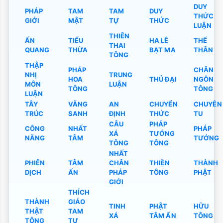
DUY
PHÁP
TAM
TAM
DUY
THỨC
GIỚI
MẬT
TỰ
THỨC
LUẬN
THIÊN
ẤN
TIỂU
HA LÊ
THẾ
THAI
QUANG
THỪA
BẠT MA
THÂN
TÔNG
THẬP
PHÁP
CHÂN
NHỊ
TRUNG
HOA
THỦ ĐẠI
NGÔN
MÔN
LUẬN
TÔNG
TÔNG
LUẬN
TÂY
VÃNG
AN
CHUYỂN
CHUYÊN
TRÚC
SANH
ĐỊNH
THỨC
TU
CÂU
PHÁP
CÔNG
NHẤT
PHÁP
XÁ
TƯỚNG
NĂNG
TÂM
TƯỚNG
TÔNG
TÔNG
NHẤT
PHIÊN
TÂM
CHÂN
THIỀN
THÀNH
DỊCH
ẤN
PHÁP
TÔNG
PHẬT
GIỚI
THÍCH
THÀNH
GIÁO
TINH
PHẬT
HỮU
THẬT
TAM
XÁ
TÂM ẤN
TÔNG
TÔNG
TỰ