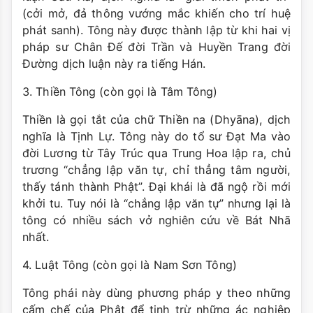
(cởi mở, đả thông vướng mắc khiến cho trí huệ
phát sanh). Tông này được thành lập từ khi hai vị
pháp sư Chân Ðế đời Trần và Huyền Trang đời
Ðường dịch luận này ra tiếng Hán.
3. Thiền Tông (còn gọi là Tâm Tông)
Thiền là gọi tắt của chữ Thiền na (Dhyāna), dịch
nghĩa là Tịnh Lự. Tông này do tổ sư Ðạt Ma vào
đời Lương từ Tây Trúc qua Trung Hoa lập ra, chủ
trương “chẳng lập văn tự, chỉ thẳng tâm người,
thấy tánh thành Phật”. Ðại khái là đã ngộ rồi mới
khởi tu. Tuy nói là “chẳng lập văn tự” nhưng lại là
tông có nhiều sách vở nghiên cứu về Bát Nhã
nhất.
4. Luật Tông (còn gọi là Nam Sơn Tông)
Tông phái này dùng phương pháp y theo những
cấm chế của Phật để tịnh trừ những ác nghiệp