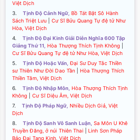
Việt Dịch
3.
Tịnh Độ Cảnh Ngữ,
Bồ Tát Bật Sô Hành
Sách Triệt Lưu
|
Cư Sĩ Bửu Quang Tự đệ tử Như
Hòa, Việt Dịch
4.
Tịnh Độ Đại Kinh Giải Diễn Nghĩa 600 Tập
Giảng Thứ 11,
Hòa Thượng Thích Tịnh Không
|
Cư Sĩ Bửu Quang Tự đệ tử Như Hòa, Việt Dịch
5.
Tịnh Độ Hoặc Vấn,
Đại Sư Duy Tắc Thiền
sư Thiên Như Đời Dao Tần
|
Hòa Thượng Thích
Thiền Tâm, Việt Dịch
6.
Tịnh Độ Nhập Môn,
Hòa Thượng Thích Tịnh
Không
|
Cư Sĩ Diệu Âm, Việt Dịch
7.
Tịnh Độ Pháp Ngữ,
Nhiều Dịch Giả, Việt
Dịch
8.
Tịnh Độ Sanh Vô Sanh Luận,
Sa Môn U Khê
Truyền Đăng, ở núi Thiên Thai
|
Linh Sơn Pháp
Bảo Đại Tạng Kinh, Việt Dịch