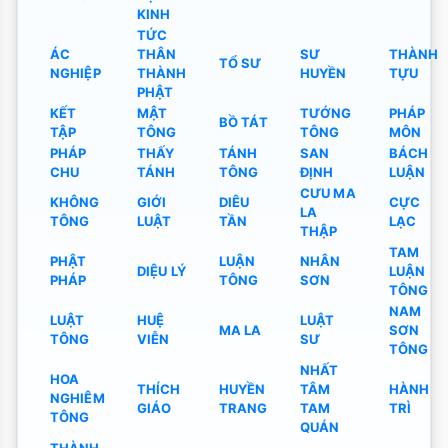
KINH
TỨC
ÁC
THÂN
SƯ
THÀNH
TỔ SƯ
NGHIỆP
THÀNH
HUYỀN
TỰU
PHẬT
KẾT
MẬT
TƯỚNG
PHÁP
BỒ TÁT
TẬP
TÔNG
TÔNG
MÔN
PHÁP
THẤY
TÁNH
SAN
BÁCH
CHU
TÁNH
TÔNG
ĐỊNH
LUẬN
CƯU MA
KHÔNG
GIỚI
DIÊU
CỰC
LA
TÔNG
LUẬT
TẦN
LẠC
THẬP
TAM
PHẬT
LUẬN
NHÂN
DIỆU LÝ
LUẬN
PHÁP
TÔNG
SƠN
TÔNG
NAM
LUẬT
HUỆ
LUẬT
MA LA
SƠN
TÔNG
VIỄN
SƯ
TÔNG
NHẤT
HOA
THÍCH
HUYỀN
TÂM
HÀNH
NGHIÊM
GIÁO
TRANG
TAM
TRÌ
TÔNG
QUÁN