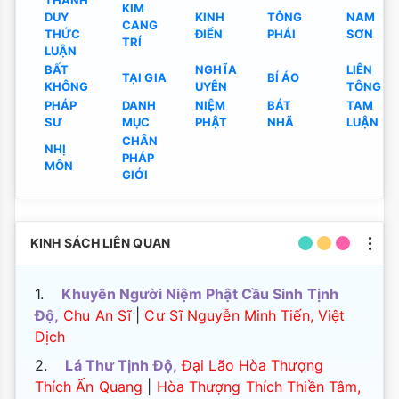
THÀNH
KIM
DUY
KINH
TÔNG
NAM
CANG
THỨC
ĐIỂN
PHÁI
SƠN
TRÍ
LUẬN
BẤT
NGHĨA
LIÊN
TẠI GIA
BÍ ÁO
KHÔNG
UYÊN
TÔNG
PHÁP
DANH
NIỆM
BÁT
TAM
SƯ
MỤC
PHẬT
NHÃ
LUẬN
CHÂN
NHỊ
PHÁP
MÔN
GIỚI
KINH SÁCH LIÊN QUAN
1.
Khuyên Người Niệm Phật Cầu Sinh Tịnh
Độ,
Chu An Sĩ
|
Cư Sĩ Nguyễn Minh Tiến, Việt
Dịch
2.
Lá Thư Tịnh Độ,
Đại Lão Hòa Thượng
Thích Ấn Quang
|
Hòa Thượng Thích Thiền Tâm,