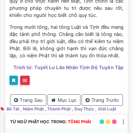
quý ở chỗ thực hành nên Mật, Tịnh chính là các
phương pháp chuyên tu trì được nêu sau rốt,
khiến cho người học biết chỗ quy túc.
Trong mười tông, hai tông Luật và Tịnh đều mang
đặc tánh phổ thông. Chẳng cần biết là tông nào,
đều phải thọ trì giới luật, đều có thể kiêm tu niệm
Phật. Bởi lẽ, không giới hạnh thì vạn đức chẳng
lập, có niệm Phật thì sẽ thành tựu ổn thỏa nhất.
Trích từ: Tuyết Lư Lão Nhân Tịnh Độ Tuyển Tập
Trang Sau
Mục Lục
Trang Trước
Bồ Tát
,
Niệm Phật
,
Thành Phật
,
Duy Thức
,
Giới Luật
TỪ NGỮ PHẬT HỌC TRONG:
TÔNG PHÁI