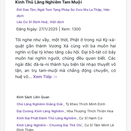
Kinh Thủ Lăng Nghiêm Tam Muội
Đời Dao Tần, Ngài Tam Tạng Pháp Sư Cưu Ma La Thập, Hán
dịch
Lão Cư Sĩ Định Huệ, Việt dịch
|
Đăng Ngày: 27/1/2025
Xem: 1300
Tôi nghe như vầy, một thời, Phật ở trong núi Kỳ-xà-
quật gần thành Vương Xá cùng với ba muôn hai
nghìn vị Đại tỳ kheo tăng câu hội. Đại bồ-tát có bảy
muôn hai nghìn người, chúng đều quen biết. Các
ngài đắc đà-la-ni thành tựu biện tài nhạo thuyết vô
tận, an trụ tam-muội mà chẳng động chuyển, có
huệ vô...
Xem Tiếp
Kinh Sách Liên Quan
Chú Lăng Nghiêm Giảng Giải
, Tỳ Kheo Thích Minh Định
Đại Cương Kinh Lăng Nghiêm
, Hòa Thượng Thích Thiện Hoa
Kinh Đại Phật Đảnh Thủ Lăng Nghiêm
, Cư Sĩ Hạnh Cơ
Kinh Lăng Nghiêm - Chương Đại Thế Chí
, Cư Sĩ Tâm Minh Lê
Đình Thám