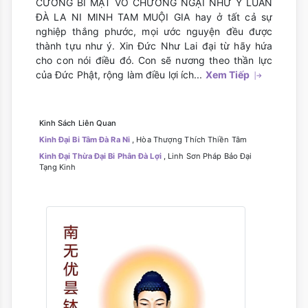
CƯƠNG BÍ MẬT VÔ CHƯỚNG NGẠI NHƯ Ý LUÂN
ĐÀ LA NI MINH TAM MUỘI GIA hay ở tất cả sự
nghiệp thắng phước, mọi ước nguyện đều được
thành tựu như ý. Xin Đức Như Lai đại từ hãy hứa
cho con nói điều đó. Con sẽ nương theo thần lực
của Đức Phật, rộng làm điều lợi ích...
Xem Tiếp
Kinh Sách Liên Quan
Kinh Đại Bi Tâm Đà Ra Ni
, Hòa Thượng Thích Thiền Tâm
Kinh Đại Thừa Đại Bi Phân Đà Lợi
, Linh Sơn Pháp Bảo Đại
Tạng Kinh