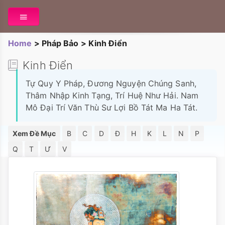
Home
>
Pháp Bảo
>
Kinh Điển
Kinh Điển
Tự Quy Y Pháp, Đương Nguyện Chúng Sanh,
Thâm Nhập Kinh Tạng, Trí Huệ Như Hải. Nam
Mô Đại Trí Văn Thù Sư Lợi Bồ Tát Ma Ha Tát.
Xem Đề Mục
B
C
D
Đ
H
K
L
N
P
Q
T
Ư
V