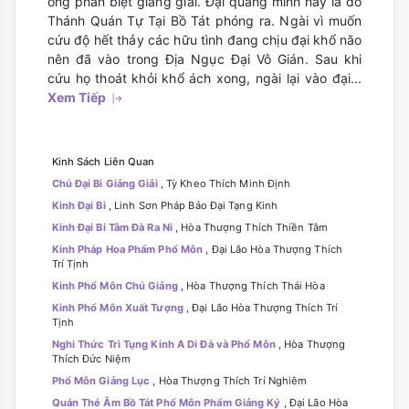
ông phân biệt giảng giải. Đại quang minh này là do
Thánh Quán Tự Tại Bồ Tát phóng ra. Ngài vì muốn
cứu độ hết thảy các hữu tình đang chịu đại khổ não
nên đã vào trong Địa Ngục Đại Vô Gián. Sau khi
cứu họ thoát khỏi khổ ách xong, ngài lại vào đại...
Xem Tiếp
Kinh Sách Liên Quan
Chú Đại Bi Giảng Giải
, Tỳ Kheo Thích Minh Định
Kinh Đại Bi
, Linh Sơn Pháp Bảo Đại Tạng Kinh
Kinh Đại Bi Tâm Đà Ra Ni
, Hòa Thượng Thích Thiền Tâm
Kinh Pháp Hoa Phẩm Phổ Môn
, Đại Lão Hòa Thượng Thích
Trí Tịnh
Kinh Phổ Môn Chú Giảng
, Hòa Thượng Thích Thái Hòa
Kinh Phổ Môn Xuất Tượng
, Đại Lão Hòa Thượng Thích Trí
Tịnh
Nghi Thức Trì Tụng Kinh A Di Đà và Phổ Môn
, Hòa Thượng
Thích Đức Niệm
Phổ Môn Giảng Lục
, Hòa Thượng Thích Trí Nghiêm
Quán Thé Âm Bồ Tát Phổ Môn Phẩm Giảng Ký
, Đại Lão Hòa