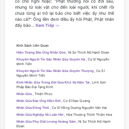
có chỗ nghi hoặc: “Phật thường nói có đời sau,
nhưng từ loài vật cho đến loài người, khi chết rồi
chưa từng ai trở lại báo cho biết việc ấy như thế
nào cả?” Ông liền đem điều ấy hỏi Phật, Phật nhân
đấy bảo...
Xem Tiếp
Kinh Sách Liên Quan
Hiện Tượng Báo Ứng Nhân Qủa
, Ni Sư Thích Nữ Hạnh Đoan
Khuyên Người Tin Sâu Nhân Qủa Quyển Hạ
, Cư Sĩ Nguyễn
Minh Tiến
Khuyên Người Tin Sâu Nhân Qủa Quyển Thượng
, Cư Sĩ
Nguyễn Minh Tiến
Kinh Nhân Qủa Trong Đời Qúa Khứ Và Hiện Tại
, Linh Sơn
Pháp Bảo Đại Tạng Kinh
Nhân Qủa
, Thiện Phúc
Nhân Qủa Báo Ứng Hiện Đời
, Cư Sĩ Đạo Quang
Nhân Qủa Đồng Thời
, Cư Sĩ Hồng Dương Nguyễn Văn Hai
Nhân Qủa Nghiệp Và Luân Hồi
, Hòa Thượng Thích Thiện Hoa
Nhân Qủa Phụ Giải Lương Hoàng Sám
, Ni Sư Thích Nữ Hạnh
Đoan