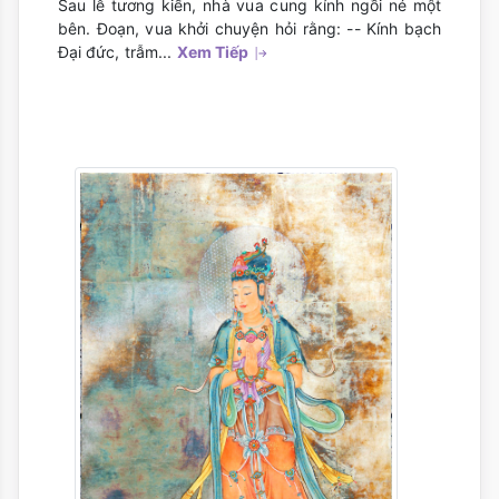
Sau lễ tương kiến, nhà vua cung kính ngồi né một
bên. Ðoạn, vua khởi chuyện hỏi rằng: -- Kính bạch
Ðại đức, trẫm...
Xem Tiếp