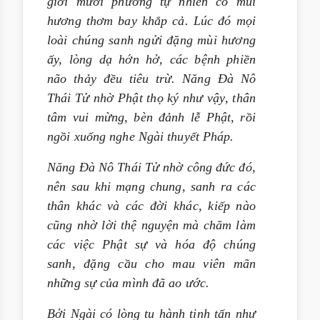
giới mười phương tự nhiên có mùi
hương thơm bay khắp cả. Lúc đó mọi
loài chúng sanh ngửi đặng mùi hương
ấy, lòng dạ hớn hở, các bệnh phiền
não thảy đều tiêu trừ. Năng Đà Nô
Thái Tử nhờ Phật thọ ký như vậy, thân
tâm vui mừng, bèn đảnh lễ Phật, rồi
ngồi xuống nghe Ngài thuyết Pháp.
Năng Đà Nô Thái Tử nhờ công đức đó,
nên sau khi mạng chung, sanh ra các
thân khác và các đời khác, kiếp nào
cũng nhờ lời thệ nguyện mà chăm làm
các việc Phật sự và hóa độ chúng
sanh, đặng cầu cho mau viên mãn
những sự của mình đã ao ước.
Bởi Ngài có lòng tu hành tinh tấn như