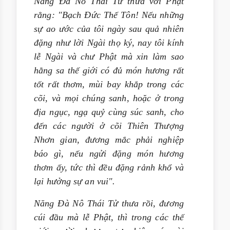
Năng Đà Nô Thái Tử thưa với Phật
rằng: "Bạch Đức Thế Tôn! Nếu những
sự ao ước của tôi ngày sau quả nhiên
đặng như lời Ngài thọ ký, nay tôi kính
lễ Ngài và chư Phật mà xin làm sao
hằng sa thế giới có đủ món hương rất
tốt rất thơm, mùi bay khắp trong các
cõi, và mọi chúng sanh, hoặc ở trong
địa ngục, ngạ quỷ cùng súc sanh, cho
đến các người ở cõi Thiên Thượng
Nhơn gian, đương mắc phải nghiệp
báo gì, nếu ngửi đặng món hương
thơm ấy, tức thì đều đặng rảnh khổ và
lại hưởng sự an vui".
Năng Đà Nô Thái Tử thưa rồi, đương
cúi đầu mà lễ Phật, thì trong các thế