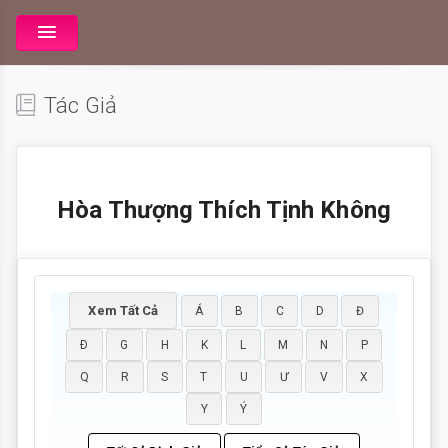
Tác Giả
Hòa Thượng Thích Tịnh Không
Xem Tất Cả
Á
B
C
D
Đ
Ð
G
H
K
L
M
N
P
Q
R
S
T
U
Ư
V
X
Y
Ý