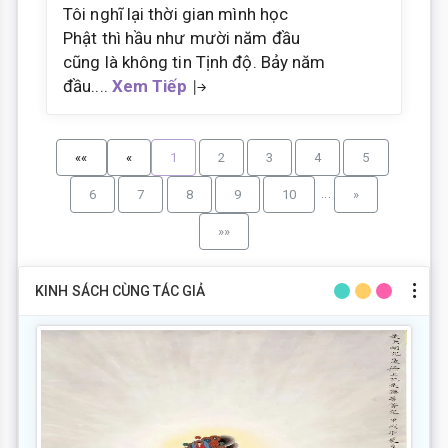
Tôi nghĩ lại thời gian mình học
Phật thì hầu như mười năm đầu
cũng là không tin Tịnh độ. Bảy năm
đầu....
Xem Tiếp
««
«
1
2
3
4
5
...
6
7
8
9
10
»
»»
KINH SÁCH CÙNG TÁC GIẢ