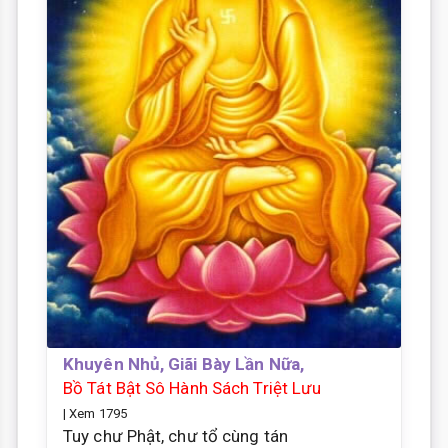
Khuyên Nhủ, Giãi Bày Lần Nữa,
Bồ Tát Bật Sô Hành Sách Triệt Lưu
| Xem 1795
Tuy chư Phật, chư tổ cùng tán