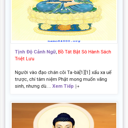
Tịnh Độ Cảnh Ngữ
,
Bồ Tát Bật Sô Hành Sách
Triệt Lưu
Người vào đạo chán cõi Ta-bà[1][1] xấu xa uế
trược, chí tâm niệm Phật mong muốn vãng
sinh, nhưng dù....
Xem Tiếp