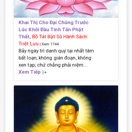
Khai Thị Cho Đại Chúng Trước
Lúc Khởi Đầu Tinh Tấn Phật
Thất,
Bồ Tát Bật Sô Hành Sách
Triệt Lưu
| Xem 1744
Bảy ngày trì danh quý tại nhất tâm
bất loạn, không gián đoạn, không
xen tạp; chứ chẳng phải niệm....
Xem Tiếp