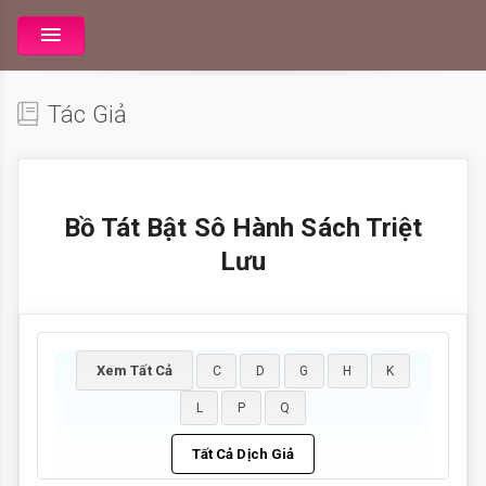
Tác Giả
Bồ Tát Bật Sô Hành Sách Triệt
Lưu
Xem Tất Cả
C
D
G
H
K
L
P
Q
Tất Cả Dịch Giả