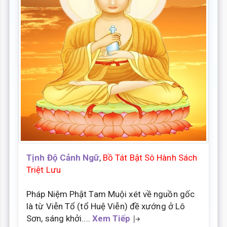
Tịnh Độ Cảnh Ngữ
,
Bồ Tát Bật Sô Hành Sách
Triệt Lưu
Pháp Niệm Phật Tam Muội xét về nguồn gốc
là từ Viễn Tổ (tổ Huệ Viễn) đề xướng ở Lô
Sơn, sáng khởi....
Xem Tiếp