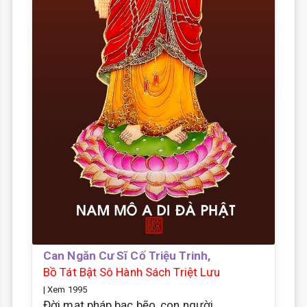
Can Ngăn Cư Sĩ Cố Triệu Trinh,
Bồ Tát Bật Sô Hành Sách Triệt Lưu
| Xem 1995
Đời mạt pháp bạc bẽo, con người