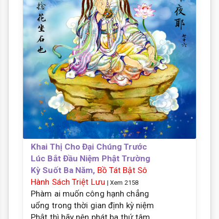
Khai Thị Cho Đại Chúng Trước
Lúc Bắt Đầu Niệm Phật Trường
Kỳ Suốt Ba Năm,
Bồ Tát Bật Sô
Hành Sách Triệt Lưu
| Xem 2158
Phàm ai muốn công hạnh chẳng
uổng trong thời gian định kỳ niệm
Phật thì hãy nên phát ba thứ tâm