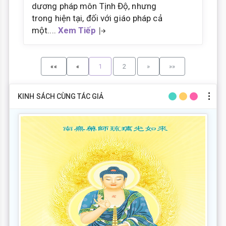
dương pháp môn Tịnh Độ, nhưng
trong hiện tại, đối với giáo pháp cả
một....
Xem Tiếp
««
«
1
2
»
»»
KINH SÁCH CÙNG TÁC GIẢ