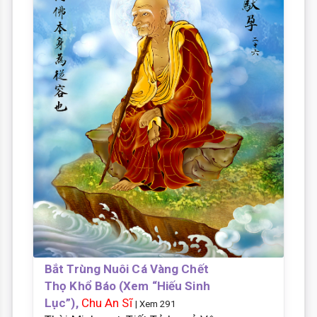
Bắt Trùng Nuôi Cá Vàng Chết
Thọ Khổ Báo (Xem “Hiếu Sinh
Lục”),
Chu An Sĩ
| Xem 291