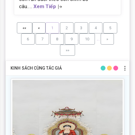
câu....
Xem Tiếp
««
«
1
2
3
4
5
...
6
7
8
9
10
»
»»
KINH SÁCH CÙNG TÁC GIẢ