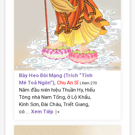
Bầy Heo Đòi Mạng (Trích “Tỉnh
Mê Toả Ngôn”),
Chu An Sĩ
| Xem 270
Năm đầu niên hiệu Thuần Hy, Hiếu
Tông nhà Nam Tống, ở Lộ Khẩu,
Kính Sơn, Đài Châu, Triết Giang,
có....
Xem Tiếp