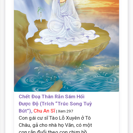
Chết Đoạ Thân Rắn Sám Hối
Được Độ (Trích “Trúc Song Tuỳ
Bút”),
Chu An Sĩ
| Xem 297
Con gái cư sĩ Tào Lỗ Xuyên ở Tô
Châu, gả cho nhà họ Văn, có một
con rắn đuổi theo con chim bồ