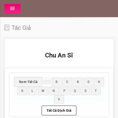
Tác Giả
Chu An Sĩ
Xem Tất Cả
B
C
Đ
G
H
K
L
M
N
P
Q
S
T
V
Tất Cả Dịch Giả