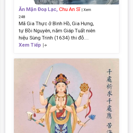
Ăn Mặn Đoạ Lạc,
Chu An Sĩ
| Xem
248
Mã Gia Thực ở Bình Hồ, Gia Hưng,
tự Bồi Nguyên, năm Giáp Tuất niên
hiệu Sùng Trinh (1634) thi đỗ....
Xem Tiếp