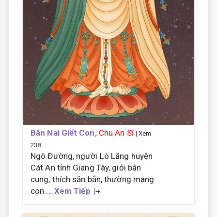
Bắn Nai Giết Con,
Chu An Sĩ
| Xem
238
Ngô Đường, người Lô Lăng huyện
Cát An tỉnh Giang Tây, giỏi bắn
cung, thích săn bắn, thường mang
con....
Xem Tiếp