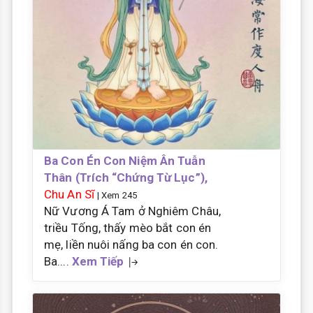
Ba Con Én Con Niệm Ân Tuẫn
Thân (Trích “Chứng Từ Lục”),
Chu An Sĩ
| Xem 245
Nữ Vương Á Tam ở Nghiêm Châu,
triều Tống, thấy mèo bắt con én
mẹ, liền nuôi nấng ba con én con.
Ba....
Xem Tiếp