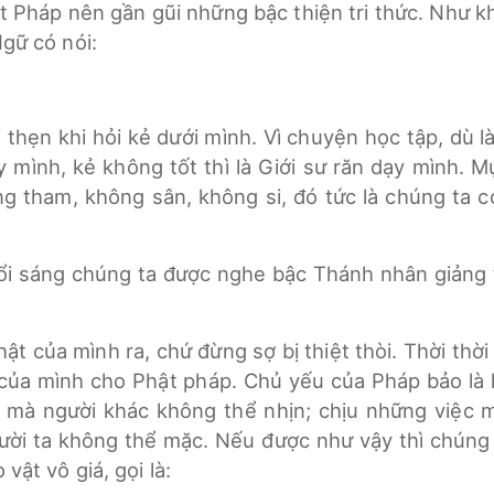
 Pháp nên gần gũi những bậc thiện tri thức. Như kh
Ngữ có nói:
 thẹn khi hỏi kẻ dưới mình. Vì chuyện học tập, dù 
 mình, kẻ không tốt thì là Giới sư răn dạy mình. Mục
 tham, không sân, không si, đó tức là chúng ta có 
ổi sáng chúng ta được nghe bậc Thánh nhân giảng th
t của mình ra, chứ đừng sợ bị thiệt thòi. Thời thờ
ực của mình cho Phật pháp. Chủ yếu của Pháp bảo là
n mà người khác không thể nhịn; chịu những việc m
ời ta không thể mặc. Nếu được như vậy thì chúng 
vật vô giá, gọi là: