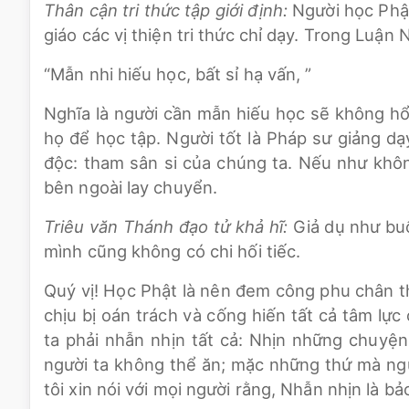
Thân cận tri thức tập giới định:
Người học Phật
giáo các vị thiện tri thức chỉ dạy. Trong Luận 
“Mẫn nhi hiếu học, bất sỉ hạ vấn, ”
Nghĩa là người cần mẫn hiếu học sẽ không hổ
họ để học tập. Người tốt là Pháp sư giảng dạy
độc: tham sân si của chúng ta. Nếu như không
bên ngoài lay chuyển.
Triêu văn Thánh đạo tử khả hĩ:
Giả dụ như bu
mình cũng không có chi hối tiếc.
Quý vị! Học Phật là nên đem công phu chân thậ
chịu bị oán trách và cống hiến tất cả tâm l
ta phải nhẫn nhịn tất cả: Nhịn những chuyệ
người ta không thể ăn; mặc những thứ mà ngư
tôi xin nói với mọi người rằng, Nhẫn nhịn là bảo 