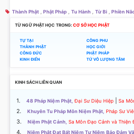
Thành Phật
,
Phật Pháp
,
Tu Hành
,
Từ Bi
,
Phiền Nã
TỪ NGỮ PHẬT HỌC TRONG:
CƠ SỞ HỌC PHẬT
TỰ TẠI
CÔNG PHU
THÀNH PHẬT
HỌC GIỚI
CÔNG ĐỨC
PHẬT PHÁP
KINH ĐIỂN
TỨ VÔ LƯỢNG TÂM
KINH SÁCH LIÊN QUAN
1.
|
48 Pháp Niệm Phật,
Đại Sư Diệu Hiệp
Sa Môn
2.
Khuyên Tu Pháp Môn Niệm Phật,
Pháp Sư Vi
3.
Niệm Phật Cảnh,
Sa Môn Đạo Cảnh và Thiện 
4.
Niệm Phật Đạt Bất Niệm Tự Niệm Bảo Đảm V