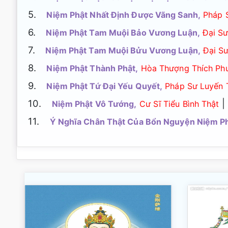
5.
Niệm Phật Nhất Định Được Vãng Sanh,
Pháp 
6.
Niệm Phật Tam Muội Bảo Vương Luận,
Đại Sư
7.
Niệm Phật Tam Muội Bửu Vương Luận,
Đại Sư
8.
Niệm Phật Thành Phật,
Hòa Thượng Thích Ph
9.
Niệm Phật Tứ Đại Yếu Quyết,
Pháp Sư Luyến 
10.
|
Niệm Phật Vô Tướng,
Cư Sĩ Tiểu Bình Thật
11.
Ý Nghĩa Chân Thật Của Bổn Nguyện Niệm Ph