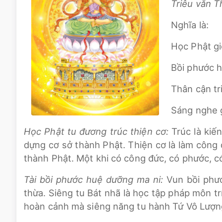
Triêu văn T
Nghĩa là:
Học Phật gi
Bồi phước 
Thân cận tri
Sáng nghe g
Học Phật tu đương trúc thiện cơ:
Trúc là kiế
dựng cơ sở thành Phật. Thiện cơ là làm công 
thành Phật. Một khi có công đức, có phước, có
Tài bồi phước huệ dưỡng ma ni:
Vun bồi phướ
thừa. Siêng tu Bát nhã là học tập pháp môn trí
hoàn cảnh mà siêng năng tu hành Tứ Vô Lượng