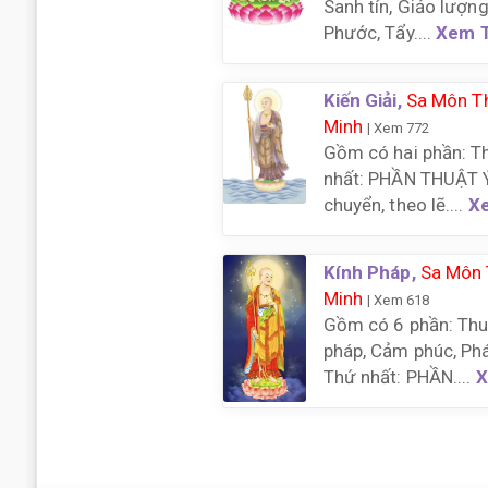
Sanh tín, Giảo lượng,
Phước, Tẩy....
Xem T
Kiến Giải,
Sa Môn Th
Minh
| Xem 772
Gồm có hai phần: Th
nhất: PHẦN THUẬT Ý
chuyển, theo lẽ....
X
Kính Pháp,
Sa Môn 
Minh
| Xem 618
Gồm có 6 phần: Thuậ
pháp, Cảm phúc, Phá
Thứ nhất: PHẦN....
X