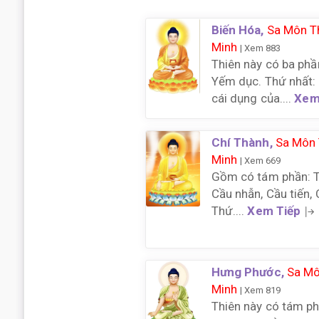
Biến Hóa,
Sa Môn T
Minh
| Xem 883
Thiên này có ba phần
Yếm dục. Thứ nhất:
cái dụng của....
Xem
Chí Thành,
Sa Môn 
Minh
| Xem 669
Gồm có tám phần: Th
Cầu nhẫn, Cầu tiến, 
Thứ....
Xem Tiếp
Hưng Phước,
Sa Mô
Minh
| Xem 819
Thiên này có tám ph