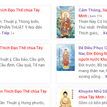
hích Đạo Thế chùa Tây
Cảm Thông,
Sa
Minh
| Xem 774
: Thuật ý, Thông biến,
Thiên Này Có Ha
 PHẦN THUẬT Ý Nói đến
Thứ nhất: PHẦN
 Tiếp
Thích giáo,....
X
Thích Đạo Thế chùa Tây
Để Điều Phục C
Nai,
Đời Đông N
uật ý, Cầu bảo, Cầu giới,
người nước Kh
Cầu định, Cầu quả, Tế nạn.
Đời trước, Bồ tá
mang thân nai, 
xương sống....
n Thích Đạo Thế chùa Tây
Khuyên Nhủ Dẫ
chùa Tây Minh
|
ần: Thuật ý, Hưng phước,
Gồm có bốn phầ