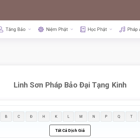
Tăng Bảo
Niệm Phật
Học Phật
Pháp
Linh Sơn Pháp Bảo Đại Tạng Kinh
B
C
Đ
H
K
L
M
N
P
Q
T
Tất Cả Dịch Giả