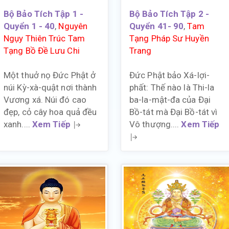
Bộ Bảo Tích Tập 1 -
Bộ Bảo Tích Tập 2 -
Quyển 1 - 40
,
Nguyên
Quyển 41- 90
,
Tam
Ngụy Thiên Trúc Tam
Tạng Pháp Sư Huyền
Tạng Bồ Đề Lưu Chi
Trang
Một thuở nọ Đức Phật ở
Đức Phật bảo Xá-lợi-
núi Kỳ-xà-quật nơi thành
phất: Thế nào là Thi-la
Vương xá. Núi đó cao
ba-la-mật-đa của Đại
đẹp, cỏ cây hoa quả đều
Bồ-tát mà Đại Bồ-tát vì
xanh....
Xem Tiếp
Vô thượng....
Xem Tiếp