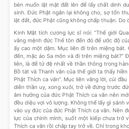
bèn muốn lật mặt đất lên để lấy chất dinh 
sinh. Đức Phật ngăn lại không cho, sợ tổn th
lật đất, đức Phật cũng không chấp thuận. Do đ
Kinh Mật tích cương lực sĩ nói: “Thế giới
vâng mệnh đức Thế tôn đến đó để ước độ của 
ấy cao một dặm. Mục liên đi trên miệng bát.
đến, mặc áo Sa môn và đi trên miệng bát?” Đứ
liên, là để tử đệ nhất về thần thông trong h
Bồ tát và Thanh văn của thế giới ta thấy hiền
Phật Thích ca văn”. Mục liên vâng lời, cúi đầ
diễn thần uy, xong xuôi, trở về đứng trước đ
âm hưởng của đức Phật Thích ca văn nên mới 
đều diệu vợi vô lượng. Không thể lấy gì sánh v
vào uy đức của đức Phật Thích ca văn. Nên đứ
lực của chính mình, suốt một kiếp chưa trở
Thích ca văn rồi chắp tay trở về. Chỉ trong k