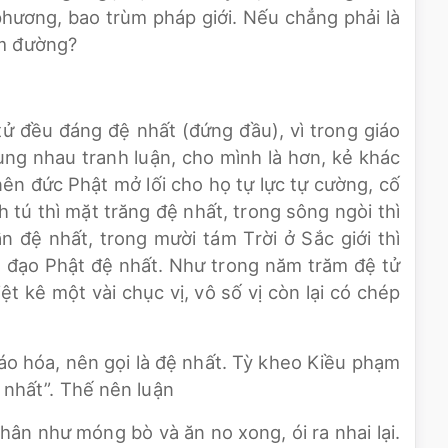
phương, bao trùm pháp giới. Nếu chẳng phải là
ăm đường?
tử đều đáng đệ nhất (đứng đầu), vì trong giáo
 cùng nhau tranh luận, cho mình là hơn, kẻ khác
ên đức Phật mở lối cho họ tự lực tự cường, cố
h tú thì mặt trăng đệ nhất, trong sông ngòi thì
n đệ nhất, trong mười tám Trời ở Sắc giới thì
hì đạo Phật đệ nhất. Như trong năm trăm đệ tử
ệt kê một vài chục vị, vô số vị còn lại có chép
iáo hóa, nên gọi là đệ nhất. Tỳ kheo Kiều phạm
ệ nhất”. Thế nên luận
ân như móng bò và ăn no xong, ói ra nhai lại.