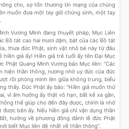
không cho, sợ tổn thương tín mạng của chúng
liền muốn đưa một tay giữ chúng sinh, một tay
.
Minh Vương Minh đang thuyết pháp, Mục Liên
 Bồ tát cao hai mươi dặm, bát của các Bồ tát
a, thưa đức Phật, sinh vật nhỏ bé này từ đâu
hiền giả ấy! Hiền giả trẻ tuổi ấy tên Đại Mục
 đức Phật Quang Minh Vương bảo Mục liên: “Các
hiển hiện thần thông, nương nhờ uy đức của đức
lượt rồi phóng mình lên giữa không trung, biểu
ừng thấy. Đức Phật ấy bảo: “Hiền giả muốn thử
, vì âm hưởng ấy thật vô hạn, bất kể xa gần,
ả không thể giúp cho đến đây được, chính là nhờ
ề được bên ấy. Nếu hiền giả chỉ vận dụng thần
 đất, hướng về phương đông đảnh lễ đức Phật
mới biết Mục liên đệ nhất về thần thông”.