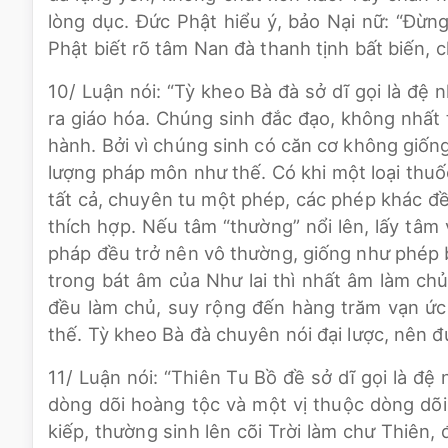
lòng dục. Đức Phật hiểu ý, bảo Nại nữ: “Đừn
Phật biết rõ tâm Nan đà thanh tịnh bất biến, 
10/ Luận nói: “Tỳ kheo Bà đà sở dĩ gọi là đệ
ra giáo hóa. Chúng sinh đắc đạo, không nhất 
hành. Bởi vì chúng sinh có căn cơ không giốn
lượng pháp môn như thế. Có khi một loại thuố
tất cả, chuyên tu một phép, các phép khác đ
thích hợp. Nếu tâm “thường” nổi lên, lấy tâm 
pháp đều trở nên vô thường, giống như phép 
trong bát âm của Như lai thì nhất âm làm ch
đều làm chủ, suy rộng đến hàng trăm vạn ức 
thế. Tỳ kheo Bà đà chuyên nói đại lược, nên đượ
11/ Luận nói: “Thiên Tu Bồ đề sở dĩ gọi là đệ
dòng dõi hoàng tộc và một vị thuộc dòng dõi
kiếp, thường sinh lên cõi Trời làm chư Thiê