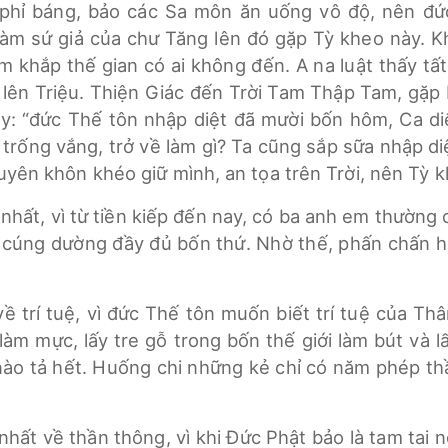
phỉ báng, bảo các Sa môn ăn uống vô độ, nên đức 
àm sứ giả của chư Tăng lên đó gặp Tỳ kheo này. Kh
m khắp thế gian có ai không đến. A na luật thấy tấ
c lên Triệu. Thiện Giác đến Trời Tam Thập Tam, gặp
ậy: “đức Thế tôn nhập diệt đã mười bốn hôm, Ca di
trống vắng, trở về làm gì? Ta cũng sắp sữa nhập di
duyên khôn khéo giữ mình, an tọa trên Trời, nên Tỳ k
đệ nhất, vì từ tiền kiếp đến nay, có ba anh em thường
 cúng dường đầy đủ bốn thứ. Nhờ thế, phấn chấn hộ
về trí tuệ, vì đức Thế tôn muốn biết trí tuệ của Thâ
làm mực, lấy tre gỗ trong bốn thế giới làm bút và l
 nào tả hết. Huống chi những kẻ chỉ có năm phép th
 nhất về thần thông, vì khi Đức Phật bảo là tam tai n