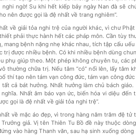
g nghi ngờ! Su khi hết kiếp bảy ngày Nan đà sẽ chứ
cho nên được gọi là đệ nhất về trang nghiêm”.
 nhất về giải tỏa nghi trệ của người khác, vì chư P
thiết phải thực hành hết các pháp môn. Cần tùy th
g, mang bệnh nặng nhẹ khác nhau, tích tập cấu uếu 
c trị được nhiều bệnh. Có khi nhiều bệnh dùng chun
ều phụ giúp theo. Một phép không chuyên tu, các p
vô thường chữa trị. Nếu tâm “có” nổi lên, lấy tâm 
bố thí tạo nên tám vạn công đức, tám vạn công đức 
ủ tất cả bát hưởng. Nhất hưởng làm chủ bách giáo.
nghĩa. Nhất âm báo vạn ức, biến hóa vi diệu đến 
c gọi là đệ nhất về giải tỏa nghi trệ”.
 nhất về mặc áo đẹp, vì trong hàng năm trăm đệ tử t
 Trưởng giả. Vị tên Thiên Tu Bồ đề này thuộc dòng 
n, đứng vào hàng Thanh văn, sau hạ sinh xuống dòng