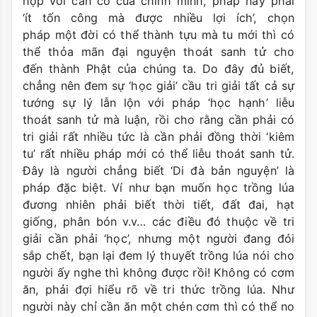
hợp với căn cơ của chính mình, pháp này phải
‘ít tốn công mà được nhiều lợi ích’, chọn
pháp một đời có thể thành tựu mà tu mới thì có
thể thỏa mãn đại nguyện thoát sanh tử cho
đến thành Phật của chúng ta. Do đây đủ biết,
chẳng nên đem sự ‘học giải’ cầu tri giải tất cả sự
tướng sự lý lẫn lộn với pháp ‘học hạnh’ liễu
thoát sanh tử mà luận, rồi cho rằng cần phải có
tri giải rất nhiều tức là cần phải đồng thời ‘kiêm
tu’ rất nhiều pháp mới có thể liễu thoát sanh tử.
Đây là người chẳng biết ‘Di đà bản nguyện’ là
pháp đặc biệt. Ví như bạn muốn học trồng lúa
đương nhiên phải biết thời tiết, đất đai, hạt
giống, phân bón v.v… các điều đó thuộc về tri
giải cần phải ‘học’, nhưng một người đang đói
sắp chết, bạn lại đem lý thuyết trồng lúa nói cho
người ấy nghe thì không được rồi! Không có cơm
ăn, phải đợi hiểu rõ về tri thức trồng lúa. Như
người này chỉ cần ăn một chén cơm thì có thể no