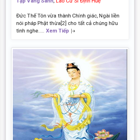
Tập Vãng Sanh
,
Lão Cư Sĩ Định Huệ
Đức Thế Tôn vừa thành Chính giác, Ngài liền
nói pháp Phật thừa[2] cho tất cả chúng hữu
tình nghe.....
Xem Tiếp