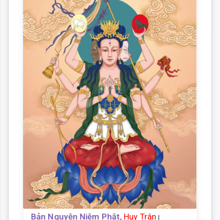
Bản Nguyện Niệm Phật,
Huy Trân
|