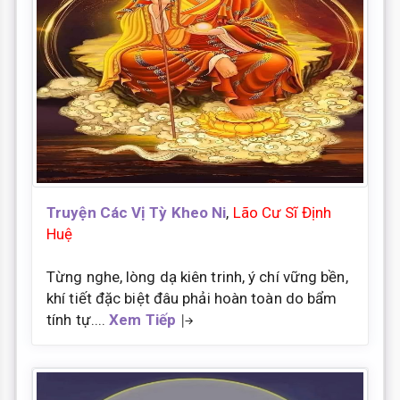
Truyện Các Vị Tỳ Kheo Ni
,
Lão Cư Sĩ Định
Huệ
Từng nghe, lòng dạ kiên trinh, ý chí vững bền,
khí tiết đặc biệt đâu phải hoàn toàn do bẩm
tính tự....
Xem Tiếp