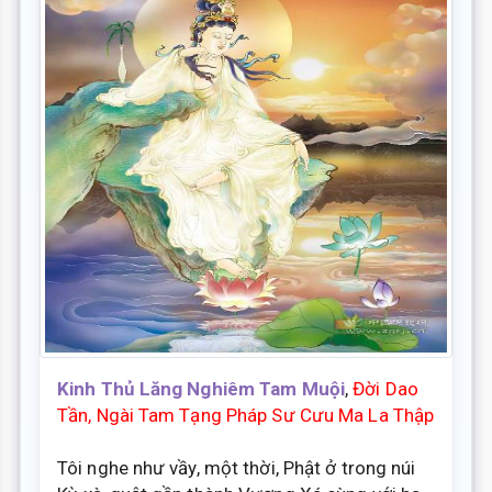
Kinh Thủ Lăng Nghiêm Tam Muội
,
Đời Dao
Tần, Ngài Tam Tạng Pháp Sư Cưu Ma La Thập
Tôi nghe như vầy, một thời, Phật ở trong núi