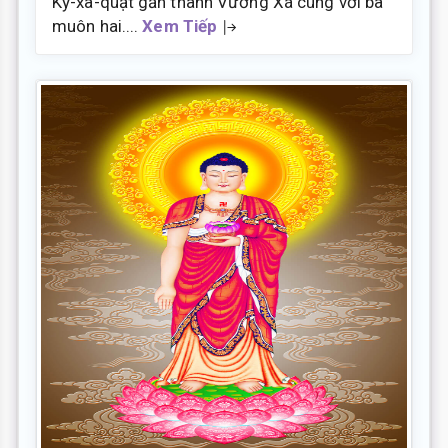
Kỳ-xà-quật gần thành Vương Xá cùng với ba
muôn hai....
Xem Tiếp