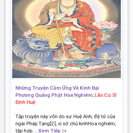
Những Truyện Cảm Ửng Về Kinh Đại
Phương Quảng Phật Hoa Nghiêm
,
Lão Cư Sĩ
Định Huệ
Tập truyện này vốn do sư Huệ Anh, đệ tử của
ngài Pháp Tạng[2], vị sớ chủ kinhHoa nghiêm,
tập hợp....
Xem Tiếp