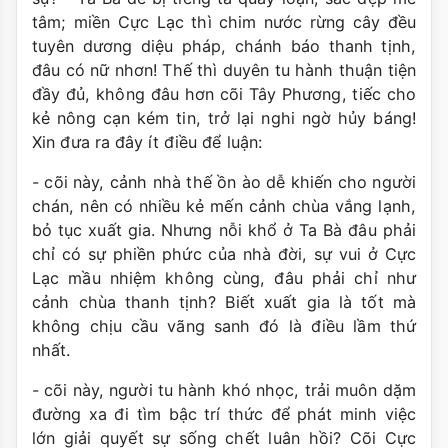
tâm; miền Cực Lạc thì chim nước rừng cây đều
tuyên dương diệu pháp, chánh báo thanh tịnh,
đâu có nữ nhơn! Thế thì duyên tu hành thuận tiện
đầy đủ, không đâu hơn cõi Tây Phương, tiếc cho
kẻ nông cạn kém tin, trở lại nghi ngờ hủy báng!
Xin đưa ra đây ít điều để luận:
- cõi này, cảnh nhà thế ồn ào dễ khiến cho người
chán, nên có nhiều kẻ mến cảnh chùa vắng lạnh,
bỏ tục xuất gia. Nhưng nỗi khổ ở Ta Bà đâu phải
chỉ có sự phiền phức của nhà đời, sự vui ở Cực
Lạc mầu nhiệm không cùng, đâu phải chỉ như
cảnh chùa thanh tịnh? Biết xuất gia là tốt mà
không chịu cầu vãng sanh đó là điều lầm thứ
nhất.
- cõi này, người tu hành khó nhọc, trải muôn dặm
đường xa đi tìm bậc trí thức để phát minh việc
lớn giải quyết sự sống chết luân hồi? Cõi Cực