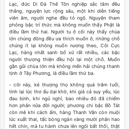
Lạc, đức Di Đà Thế Tôn nghiệp sắc tâm đều
thắng, nguyện lực rộng sâu, một khi diễn tiếng
viên âm, người nghe đều tỏ ngộ. Nguyện tham
phỏng bậc trí thức mà không muốn thấy Phật là
điều lầm thứ hai. Người tu ở cõi này thấy chùa
lớn chúng đông đều ưa thích muốn ở, những chỗ
chúng ít lại không muốn nương theo, Cõi Cực
Lạc, hàng nhất sanh bổ xứ rất nhiều, các bậc
người thượng thiện đều hội lại một chỗ. Muốn
gần gũi chùa lớn mà không mến hải chúng thanh
tịnh ở Tây Phương, là điều lầm thứ ba.
- cõi này, kẻ thượng thọ không quá trăm tuổi,
tính lại lúc thơ ấu dại khờ, khi già cả suy yếu, lúc
đau bịnh, khi ngủ nghỉ, bao nhiêu đó đã chiếm
hơn phân nửa đời người; phương chi bậc Bồ Tát
còn mê khi cách ấm, hàng Thanh Văn còn muội
lúc xuất thai, tấc bóng ngàn vàng mười phân hao
hết chín, mà tu hành chưa lên ngôi bất thối, thật