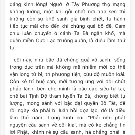
đáng kinh lòng! Người ở Tây Phương thọ mạng
không lường, một khi gởi chất nơi hoa sen thì
không còn sự khổ sanh già bịnh chết, tu hành
tiếp tục mãi cho đến khi chứng quả bồ đề. Cam
chịu luân chuyển ở cảnh Ta Bà ngắn khổ, mà
quên miền Cực Lạc trường xuân, là điều lầm thứ
tư.
- cõi này, như bậc đã chứng quả vô sanh, sống
trong dục trần mà không mê nhiễm mới có thể
vận lòng từ bi, trí phương tiện, cứu độ muôn loài.
Còn kẻ trí huệ cạn, mới tương ưng với đôi chút
pháp lành, bèn cho mình là bậc cao siêu tự tại,
chê bai Tịnh Độ tham luyến Ta Bà, không biết tự
lượng, mong sánh với bậc đại quyền Bồ Tát, để
rồi ngày kia phải bị luân hồi đọa lạc, đó là điều
lầm thứ năm. Trong kinh nói: “Phải nên phát
nguyện cầu sanh về cõi kia”, mà có kẻ chẳng tin
lời Phật, khinh rẻ sự cầu sanh, há chẳng phải là