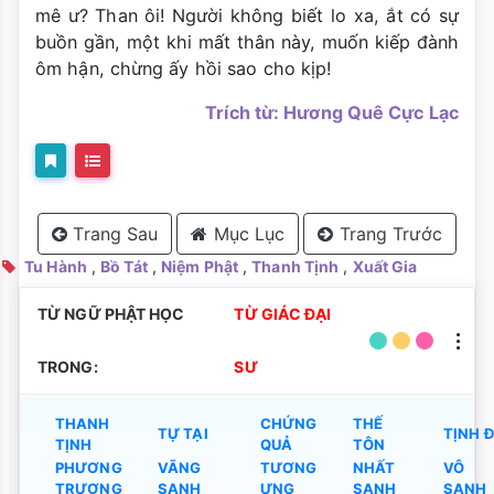
mê ư? Than ôi! Người không biết lo xa, ắt có sự
buồn gần, một khi mất thân này, muốn kiếp đành
ôm hận, chừng ấy hồi sao cho kịp!
Trích từ: Hương Quê Cực Lạc
Trang Sau
Mục Lục
Trang Trước
Tu Hành
,
Bồ Tát
,
Niệm Phật
,
Thanh Tịnh
,
Xuất Gia
TỪ NGỮ PHẬT HỌC
TỪ GIÁC ĐẠI
TRONG:
SƯ
THANH
CHỨNG
THẾ
TỰ TẠI
TỊNH 
TỊNH
QUẢ
TÔN
PHƯƠNG
VÃNG
TƯƠNG
NHẤT
VÔ
TRƯỢNG
SANH
ƯNG
SANH
SANH