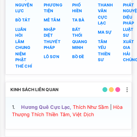
NGUYỆN
PHƯƠNG
PHỔ
THANH
PHÁT
LỰC
TIỆN
HIỀN
VĂN
NGUY
CỰC
DIỆU
BỒ TÁT
MÊ TÂM
TA BÀ
LẠC
PHÁP
LUÂN
NHẬP
BẤT
LUẬT
MA SỰ
HỒI
DIỆT
THỐI
SƯ
LÂM
THUYẾT
QUANG
TÂM
XUẤT
CHUNG
PHÁP
MINH
YẾU
GIA
NIỆM
THIỀN
HẢI
LÔ SƠN
BỒ ĐỀ
PHẬT
SƯ
CHÚN
THẾ CHÍ
KINH SÁCH LIÊN QUAN
1.
Hương Quê Cực Lạc,
Thích Như Sầm
|
Hòa
Thượng Thích Thiền Tâm, Việt Dịch