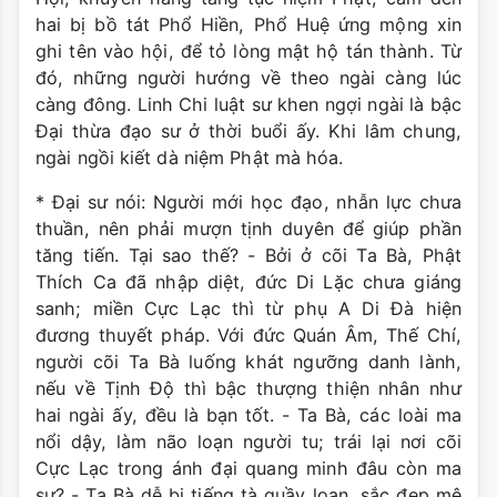
hai bị bồ tát Phổ Hiền, Phổ Huệ ứng mộng xin
ghi tên vào hội, để tỏ lòng mật hộ tán thành. Từ
đó, những người hướng về theo ngài càng lúc
càng đông. Linh Chi luật sư khen ngợi ngài là bậc
Đại thừa đạo sư ở thời buổi ấy. Khi lâm chung,
ngài ngồi kiết dà niệm Phật mà hóa.
* Đại sư nói: Người mới học đạo, nhẫn lực chưa
thuần, nên phải mượn tịnh duyên để giúp phần
tăng tiến. Tại sao thế? - Bởi ở cõi Ta Bà, Phật
Thích Ca đã nhập diệt, đức Di Lặc chưa giáng
sanh; miền Cực Lạc thì từ phụ A Di Đà hiện
đương thuyết pháp. Với đức Quán Âm, Thế Chí,
người cõi Ta Bà luống khát ngưỡng danh lành,
nếu về Tịnh Độ thì bậc thượng thiện nhân như
hai ngài ấy, đều là bạn tốt. - Ta Bà, các loài ma
nổi dậy, làm não loạn người tu; trái lại nơi cõi
Cực Lạc trong ánh đại quang minh đâu còn ma
sự? - Ta Bà dễ bị tiếng tà quầy loạn, sắc đẹp mê