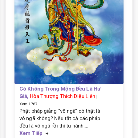
Có Không Trong Mộng Đều Là Hư
Giả,
Hòa Thượng Thích Diệu Liên
|
Xem 1767
Phật pháp giảng “vô ngã” có thật là
vô ngã không? Nếu tất cả các pháp
đều là vô ngã rồi thì tu hành....
Xem Tiếp