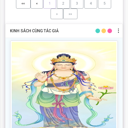
««
«
1
2
3
4
5
»
»»
KINH SÁCH CÙNG TÁC GIẢ