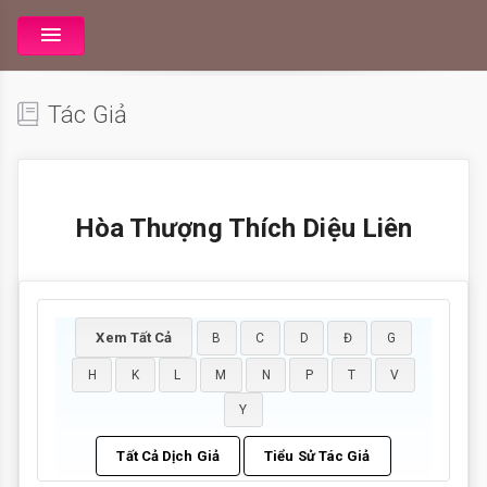
Tác Giả
Hòa Thượng Thích Diệu Liên
Xem Tất Cả
B
C
D
Đ
G
H
K
L
M
N
P
T
V
Y
Tất Cả Dịch Giả
Tiểu Sử Tác Giả