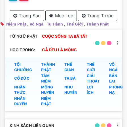
Trang Sau
Mục Lục
Trang Trước
Niệm Phật
,
Vô Ngã
,
Tu Hành
,
Thế Giới
,
Thành Phật
TỪ NGỮ PHẬT
CUỘC SỐNG TA BÀ TẤT
HỌC TRONG:
CẢ ĐỀU LÀ MỘNG
TỘI
THÀNH
THẾ
THẾ
VÔ
CHƯỚNG
PHẬT
GIAN
GIỚI
NGÃ
TÂM
GIẢI
BẢN
CỔ ĐỨC
TA BÀ
NIỆM
THOÁT
LAI
NHẬN
MỘNG
NHƯ
LỢI
PHÓNG
THỨC
HUYỄN
HUYỄN
ÍCH
HẠ
NHÂN
NIỆM
DUYÊN
PHẬT
KINH SÁCH LIÊN QUAN