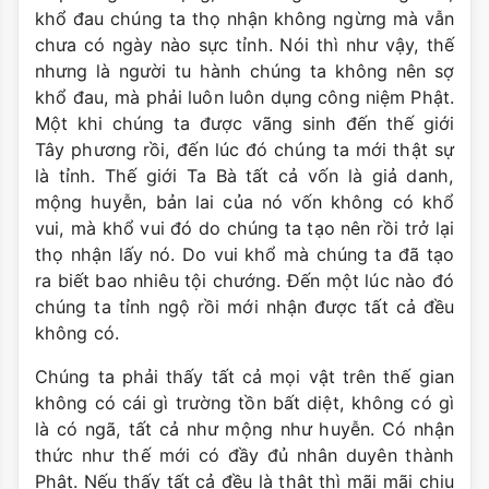
khổ đau chúng ta thọ nhận không ngừng mà vẫn
chưa có ngày nào sực tỉnh. Nói thì như vậy, thế
nhưng là người tu hành chúng ta không nên sợ
khổ đau, mà phải luôn luôn dụng công niệm Phật.
Một khi chúng ta được vãng sinh đến thế giới
Tây phương rồi, đến lúc đó chúng ta mới thật sự
là tỉnh. Thế giới Ta Bà tất cả vốn là giả danh,
mộng huyễn, bản lai của nó vốn không có khổ
vui, mà khổ vui đó do chúng ta tạo nên rồi trở lại
thọ nhận lấy nó. Do vui khổ mà chúng ta đã tạo
ra biết bao nhiêu tội chướng. Đến một lúc nào đó
chúng ta tỉnh ngộ rồi mới nhận được tất cả đều
không có.
Chúng ta phải thấy tất cả mọi vật trên thế gian
không có cái gì trường tồn bất diệt, không có gì
là có ngã, tất cả như mộng như huyễn. Có nhận
thức như thế mới có đầy đủ nhân duyên thành
Phật. Nếu thấy tất cả đều là thật thì mãi mãi chịu