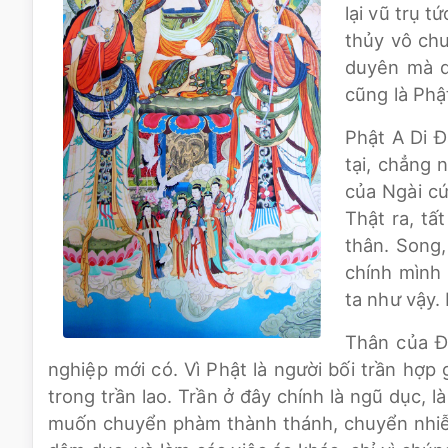
lại vũ trụ t
thủy vô chu
duyên mà di
cũng là Phậ
Phật A Di Đ
tại, chẳng 
của Ngài cứ
Thật ra, tấ
thân. Song,
chính mình
ta như vậy. 
Thân của Đứ
nghiệp mới có. Vì Phật là người bối trần hợp
trong trần lao. Trần ở đây chính là ngũ dục, l
muốn chuyển phàm thành thánh, chuyển nhiễm t