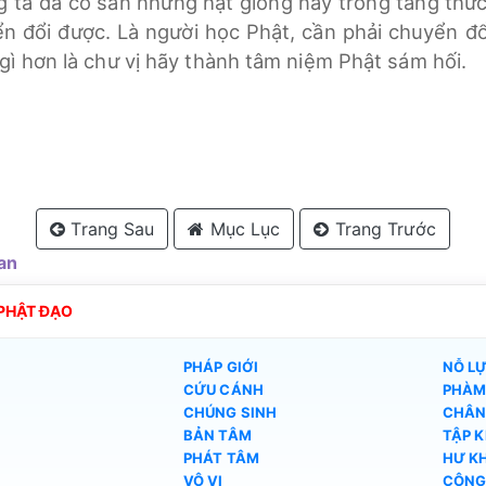
g ta đã có sẵn những hạt giống này trong tàng thức
n đổi được. Là người học Phật, cần phải chuyển đổ
ì hơn là chư vị hãy thành tâm niệm Phật sám hối.
Trang Sau
Mục Lục
Trang Trước
ian
PHẬT ĐẠO
PHÁP GIỚI
NỖ L
CỨU CÁNH
PHÀM
CHÚNG SINH
CHÂN
BẢN TÂM
TẬP K
PHÁT TÂM
HƯ K
VÔ VI
CÔNG