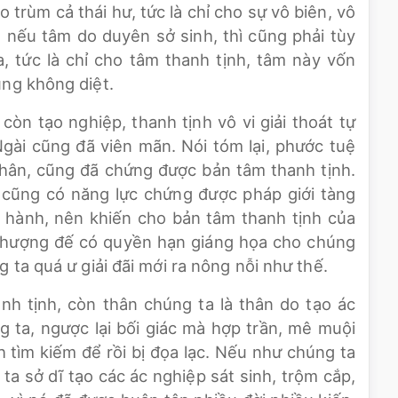
o trùm cả thái hư, tức là chỉ cho sự vô biên, vô
 nếu tâm do duyên sở sinh, thì cũng phải tùy
, tức là chỉ cho tâm thanh tịnh, tâm này vốn
ũng không diệt.
còn tạo nghiệp, thanh tịnh vô vi giải thoát tự
Ngài cũng đã viên mãn. Nói tóm lại, phước tuệ
thân, cũng đã chứng được bản tâm thanh tịnh.
, cũng có năng lực chứng được pháp giới tàng
u hành, nên khiến cho bản tâm thanh tịnh của
 thượng đế có quyền hạn giáng họa cho chúng
g ta quá ư giải đãi mới ra nông nỗi như thế.
h tịnh, còn thân chúng ta là thân do tạo ác
g ta, ngược lại bối giác mà hợp trần, mê muội
nh tìm kiếm để rồi bị đọa lạc. Nếu như chúng ta
a sở dĩ tạo các ác nghiệp sát sinh, trộm cắp,