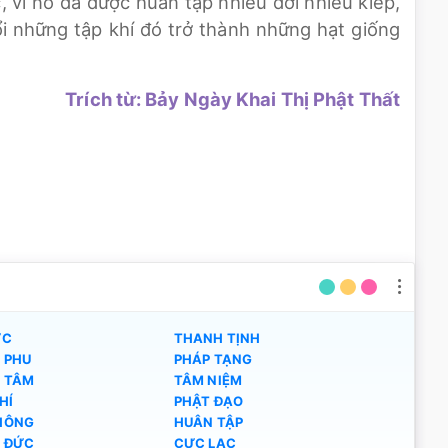
, vì nó đã được huân tập nhiều đời nhiều kiếp,
i những tập khí đó trở thành những hạt giống
Trích từ: Bảy Ngày Khai Thị Phật Thất
ỰC
THANH TỊNH
 PHU
PHÁP TẠNG
 TÂM
TÂM NIỆM
HÍ
PHẬT ĐẠO
HÔNG
HUÂN TẬP
 ĐỨC
CỰC LẠC