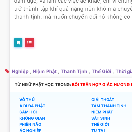
dâm dục, và làm các việc ác khác, chỉ vì chún
trở thành tập khí quá nặng nên khó mà chuyể
thanh tịnh, mà muốn chuyển đổi nó không có g
Nghiệp
,
Niệm Phật
,
Thanh Tịnh
,
Thế Giới
,
Thời g
TỪ NGỮ PHẬT HỌC TRONG:
BỐI TRẦN HỢP GIÁC HƯỚNG 
VÔ THỦ
GIẢI THOÁT
A DI ĐÀ PHẬT
TÂM THANH TỊNH
SÁM HỐI
NIỆM PHẬT
KHÔNG GIAN
SÁT SINH
PHIỀN NÃO
THẾ GIỚI
ÁC NGHIỆP
TỰ TẠI