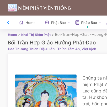
Home
Phật Bảo
Pháp Bảo
Boi-Tran-Hop-Giac-Huong-
>
>
Home
Khai Thị Niệm Phật
Bối Trần Hợp Giác Hướng Phật Đạo
Hòa Thượng Thích Diệu Liên
| Thích Tâm An, Việt Dịch
Chúng ta ni
niệm Phật A
Lạc cũng đề
ta. Hư khôn
trái, bốn ph