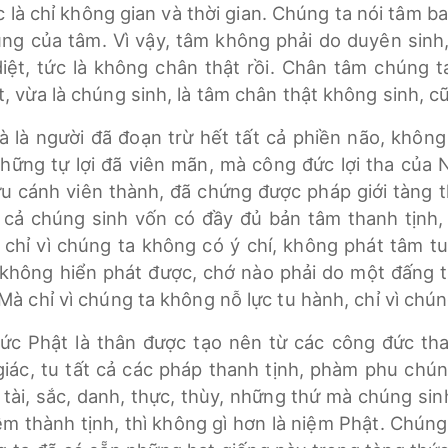
ức là chỉ không gian và thời gian. Chúng ta nói tâm ba
ng của tâm. Vì vậy, tâm không phải do duyên sinh,
ệt, tức là không chân thật rồi. Chân tâm chúng ta
t, vừa là chúng sinh, là tâm chân thật không sinh, c
à là người đã đoạn trừ hết tất cả phiền não, không 
những tự lợi đã viên mãn, mà công đức lợi tha của 
u cánh viên thành, đã chứng được pháp giới tàng 
t cả chúng sinh vốn có đầy đủ bản tâm thanh tịnh
 chỉ vì chúng ta không có ý chí, không phát tâm t
 không hiển phát được, chớ nào phải do một đấng
Mà chỉ vì chúng ta không nỗ lực tu hành, chỉ vì chún
c Phật là thân được tạo nên từ các công đức than
 giác, tu tất cả các pháp thanh tịnh, phàm phu chún
à tài, sắc, danh, thực, thùy, những thứ mà chúng si
hành tịnh, thì không gì hơn là niệm Phật. Chúng t