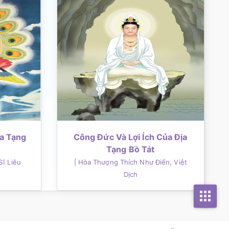
ịa Tạng
Công Đức Và Lợi Ích Của Địa
Tạng Bồ Tát
Sĩ Liêu
| Hòa Thượng Thích Như Điển, Việt
Dịch