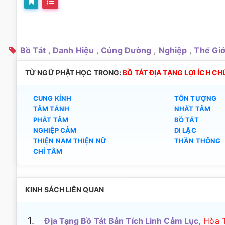
Bồ Tát
,
Danh Hiệu
,
Cúng Dường
,
Nghiệp
,
Thế Giớ
TỪ NGỮ PHẬT HỌC TRONG:
BỒ TÁT ĐỊA TẠNG LỢI ÍCH C
CUNG KÍNH
TÔN TƯỢNG
TÂM TÁNH
NHẤT TÂM
PHÁT TÂM
BỒ TÁT
NGHIỆP CẢM
DI LẶC
THIỆN NAM THIỆN NỮ
THẦN THÔNG
CHÍ TÂM
KINH SÁCH LIÊN QUAN
1.
Địa Tạng Bồ Tát Bản Tích Linh Cảm Lục,
Hòa T