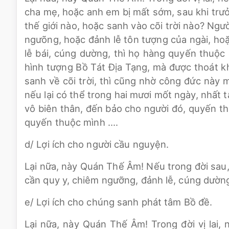
cha mẹ, hoặc anh em bị mất sớm, sau khi trư
thế giới nào, hoặc sanh vào cõi trời nào? Ng
ngưõng, hoặc đảnh lễ tôn tượng của ngài, ho
lễ bái, cúng dường, thì họ hàng quyến thuộc
hình tượng Bồ Tát Địa Tạng, mà được thoát kh
sanh về cõi trời, thì cũng nhờ công đức này
nếu lại có thể trong hai mươi mốt ngày, nhất 
vô biên thân, đến bảo cho người đó, quyến t
quyến thuộc mình ….
d/ Lợi ích cho người cầu nguyện.
Lại nữa, này Quán Thế Âm! Nếu trong đời sau,
cần quy y, chiêm ngưỡng, đảnh lễ, cúng dường
e/ Lợi ích cho chúng sanh phát tâm Bồ đề.
Lại nữa, này Quán Thế Âm! Trong đời vị lai,