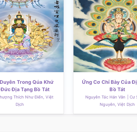
Duyên Trong Qúa Khứ
Ứng Cơ Chỉ Bày Của Đ
 Đức Địa Tạng Bồ Tát
Bồ Tát
Thượng Thích Như Điển, Việt
Nguyên Tác Hán Văn
| Cư 
Dịch
Nguyên, Việt Dịch