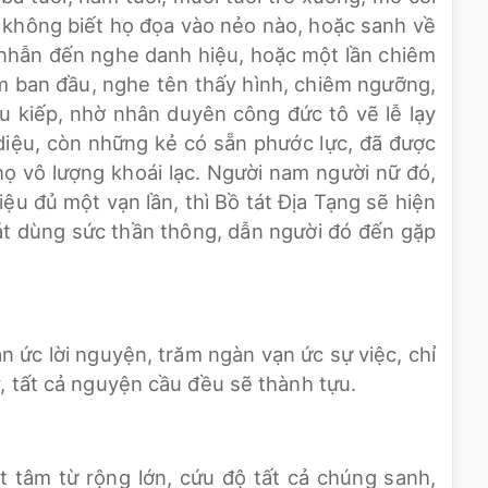
 không biết họ đọa vào nẻo nào, hoặc sanh về
, nhẫn đến nghe danh hiệu, hoặc một lần chiêm
m ban đầu, nghe tên thấy hình, chiêm ngưỡng,
u kiếp, nhờ nhân duyên công đức tô vẽ lễ lạy
 diệu, còn những kẻ có sẵn phước lực, đã được
ọ vô lượng khoái lạc. Người nam người nữ đó,
ệu đủ một vạn lần, thì Bồ tát Địa Tạng sẽ hiện
át dùng sức thần thông, dẫn người đó đến gặp
 ức lời nguyện, trăm ngàn vạn ức sự việc, chỉ
, tất cả nguyện cầu đều sẽ thành tựu.
t tâm từ rộng lớn, cứu độ tất cả chúng sanh,