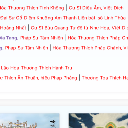
|
Hòa Thượng Thích Tịnh Không
Cư Sĩ Diệu Âm, Việt Dịch
Đại Sư Cổ Diêm Khuông Am Thanh Liên bật-sô Linh Thừa
|
 Hoằng Nhất
Cư Sĩ Bửu Quang Tự đệ tử Như Hòa, Việt Dị
|
ịa Tạng,
Pháp Sư Tâm Nhiên
Hòa Thượng Thích Pháp Chá
|
g,
Pháp Sư Tâm Nhiên
Hòa Thượng Thích Pháp Chánh, Vi
 Lão Hòa Thượng Thích Hành Trụ
|
ư Thích Ấn Thuận, hiệu Pháp Phảng
Thượng Tọa Thích Hạ