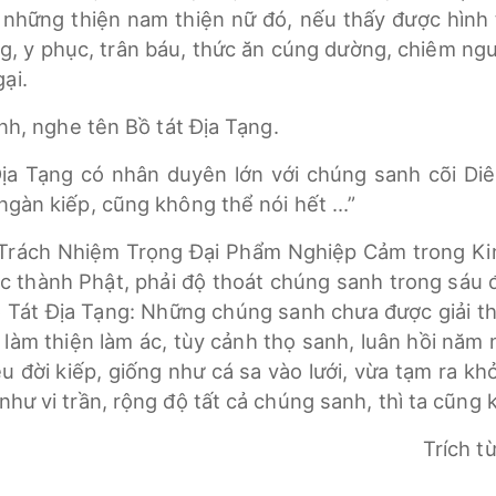
, những thiện nam thiện nữ đó, nếu thấy được hìn
ng, y phục, trân báu, thức ăn cúng dường, chiêm ngư
ại.
ình, nghe tên Bồ tát Địa Tạng.
a Tạng có nhân duyên lớn với chúng sanh cõi Diêm
 ngàn kiếp, cũng không thể nói hết …”
 Trách Nhiệm Trọng Đại Phẩm Nghiệp Cảm trong Kin
ặc thành Phật, phải độ thoát chúng sanh trong sáu 
ồ Tát Địa Tạng: Những chúng sanh chưa được giải th
, làm thiện làm ác, tùy cảnh thọ sanh, luân hồi năm 
đời kiếp, giống như cá sa vào lưới, vừa tạm ra khỏi, 
như vi trần, rộng độ tất cả chúng sanh, thì ta cũng k
Trích t