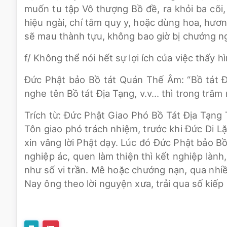
muốn tu tập Vô thượng Bồ đề, ra khỏi ba cõi
hiệu ngài, chí tâm quy y, hoặc dùng hoa, hươ
sẽ mau thành tựu, không bao giờ bị chướng ng
f/ Không thể nói hết sự lợi ích của việc thấy h
Đức Phật bảo Bồ tát Quán Thế Âm: “Bồ tát Đị
nghe tên Bồ tát Địa Tạng, v.v… thì trong trăm
Trích từ: Đức Phật Giao Phó Bồ Tát Địa Tạng
Tôn giao phó trách nhiệm, trước khi Đức Di L
xin vâng lời Phật dạy. Lúc đó Đức Phật bảo B
nghiệp ác, quen làm thiện thì kết nghiệp lành
như số vi trần. Mê hoặc chướng nạn, qua nhiều 
Nay ông theo lời nguyện xưa, trải qua số kiếp 