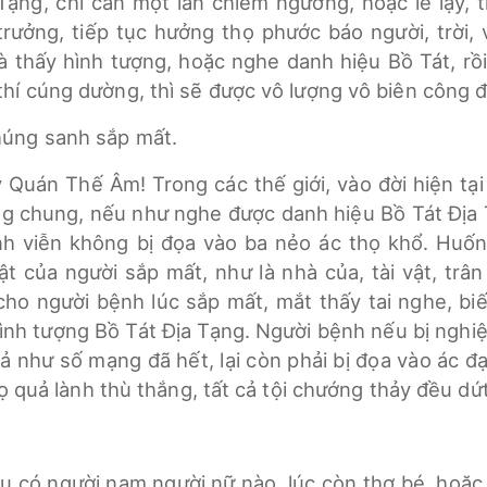
Tạng, chỉ cần một lần chiêm ngưỡng, hoặc lễ lạy, 
rưởng, tiếp tục hưởng thọ phước báo người, trời,
à thấy hình tượng, hoặc nghe danh hiệu Bồ Tát, rồ
 thí cúng dường, thì sẽ được vô lượng vô biên công đ
chúng sanh sắp mất.
y Quán Thế Âm! Trong các thế giới, vào đời hiện tạ
g chung, nếu như nghe được danh hiệu Bồ Tát Địa T
nh viễn không bị đọa vào ba nẻo ác thọ khổ. Huố
ật của người sắp mất, như là nhà của, tài vật, trân
cho người bệnh lúc sắp mất, mắt thấy tai nghe, b
ẽ hình tượng Bồ Tát Địa Tạng. Người bệnh nếu bị ngh
iả như số mạng đã hết, lại còn phải bị đọa vào ác 
ọ quả lành thù thắng, tất cả tội chướng thảy đều dứ
ếu có người nam người nữ nào, lúc còn thơ bé, hoặc 