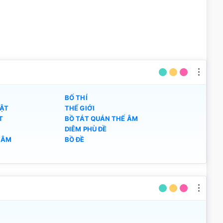
BỐ THÍ
ẬT
THẾ GIỚI
T
BỒ TÁT QUÁN THẾ ÂM
DIÊM PHÙ ĐỀ
 ÂM
BỒ ĐỀ