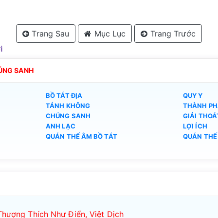
Trang Sau
Mục Lục
Trang Trước
i
HÚNG SANH
BỒ TÁT ĐỊA
QUY Y
TÁNH KHÔNG
THÀNH PH
CHÚNG SANH
GIẢI THOÁ
ANH LẠC
LỢI ÍCH
QUÁN THẾ ÂM BỒ TÁT
QUÁN THẾ
hượng Thích Như Điển, Việt Dịch