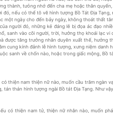
ởng thành, tưỏng nhớ đến cha mẹ hoặc thân quyến,
ười đó, nếu có thể tô vẽ hình tượng Bồ Tát Địa Tạng
ặc một ngày cho đến bảy ngày, không thoát thất tâ
 của người đó, những kẻ đáng lẽ bị đọa ác đạo nhiề
ổ, sanh vào cõi người, trời, hưởng thọ khoái lạc vi
 mà được tăng trưởng nhân duyên xuất thế, hưởng th
tâm cung kính đảnh lễ hình tượng, xưng niệm danh hi
huộc sanh về chốn nào, hoặc trong giấc mộng, Bồ t
 có thiện nam thiện nữ nào, muốn cầu trăm ngàn vạn
, tán thán hình tượng ngài Bồ tát Địa Tạng. Như vậy
 nếu có thiện nam tử, thiện nữ nhân nào, muốn phá