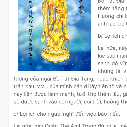
Bồ Tát Địa 
thêm tăng t
Huống chi l
anh lạc, bố
b/ Lợi ích 
Lại nữa, nà
lúc sắp mạn
sanh đó vĩ
những tài v
tượng của ngài Bồ Tát Địa Tạng; hoặc khiến 
trân báu, v.v… của mình bán đi lấy tiền tô v
này liền đưọc lành mạnh, tuổi thọ thêm lâu, g
sẽ được sanh vào cõi người, cõi trời, hưởng th
c/ Lợi ích cho người nghĩ đến việc báo hiếu.
Lại nữa, này Quán Thế Âm! Trong đời vị lai, n