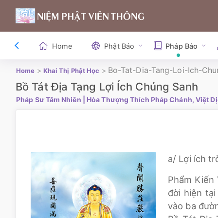
Home
Phật Bảo
Pháp Bảo
Bo-Tat-Dia-Tang-Loi-Ich-Ch
>
>
Home
Khai Thị Phật Học
Bồ Tát Địa Tạng Lợi Ích Chúng Sanh
Pháp Sư Tâm Nhiên
| Hòa Thượng Thích Pháp Chánh, Việt D
a/ Lợi ích tr
Phẩm Kiến V
đời hiện tạ
vào ba đườn