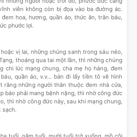
thì những người hoặc trời đó, phước đức càng
 vĩnh viễn không còn bị đọa vào ba đường ác.
i đem hoa, hương, quần áo, thức ăn, trân báu,
ức phước lợi.
i hoặc vị lai, những chúng sanh trong sáu nẻo,
ạng, thoáng qua tai một lần, thì những chúng
ng chi lúc mạng chung, cha mẹ họ hàng, đem
 báu, quần áo, v.v… bán đi lấy tiền tô vẽ hình
iết rằng những người thân thuộc đem nhà cửa,
iệp báo phải mang bệnh nặng, thì nhờ công đức
đạo, thì nhờ công đức này, sau khi mạng chung,
t sạch.
ba tuổi, năm tuổi, mười tuổi trở xuống, mồ côi