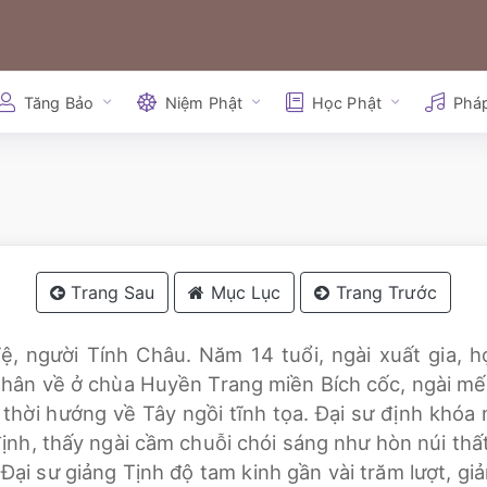
Tăng Bảo
Niệm Phật
Học Phật
Phá
Trang Sau
Mục Lục
Trang Trước
ệ, người Tính Châu. Năm 14 tuổi, ngài xuất gia, h
nhân về ở chùa Huyền Trang miền Bích cốc, ngài m
 thời hướng về Tây ngồi tĩnh tọa. Đại sư định khó
ịnh, thấy ngài cầm chuỗi chói sáng như hòn núi thấ
. Đại sư giảng Tịnh độ tam kinh gần vài trăm lượt, g