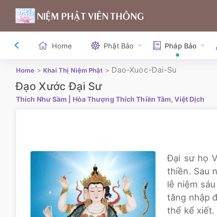
Home
Phật Bảo
Pháp Bảo
Dao-Xuoc-Dai-Su
>
>
Home
Khai Thị Niệm Phật
Đạo Xước Đại Sư
Thích Như Sầm
| Hòa Thượng Thích Thiền Tâm, Việt Dịch
Đại sư họ V
thiền. Sau 
lễ niệm sáu
tăng nhập đ
thể kể xiết