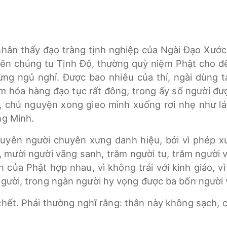
 nhân thấy đạo tràng tịnh nghiệp của Ngài Đạo Xước
ên chúng tu Tịnh Độ, thường quỳ niệm Phật cho đến
ng ngủ nghỉ. Được bao nhiêu của thí, ngài dùng 
m hóa hàng đạo tục rất đông, trong ấy số người đượ
y, chú nguyện xong gieo mình xuống rơi nhẹ như lá
ng Minh.
huyên người chuyên xưng danh hiệu, bởi vì phép x
u, mười người vãng sanh, trăm người tu, trăm người
 của Phật hợp nhau, vì không trái với kinh giáo, v
người, trong ngàn người hy vọng được ba bốn người 
chết. Phải thường nghĩ rằng: thân này không sạch, 