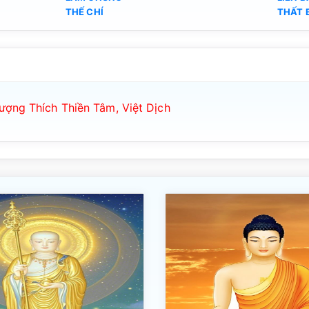
THẾ CHÍ
THẤT 
ợng Thích Thiền Tâm, Việt Dịch