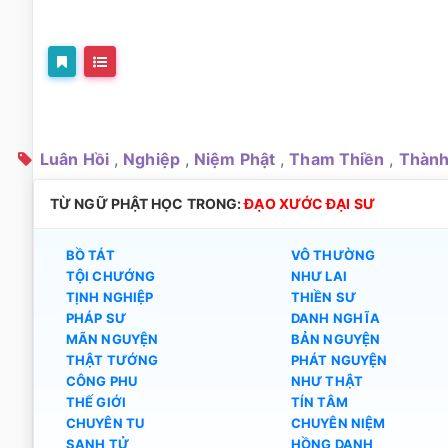
Luân Hồi
,
Nghiệp
,
Niệm Phật
,
Tham Thiền
,
Thành
TỪ NGỮ PHẬT HỌC TRONG:
ĐẠO XƯỚC ĐẠI SƯ
BỒ TÁT
VÔ THƯỜNG
TỘI CHƯỚNG
NHƯ LAI
TỊNH NGHIỆP
THIỀN SƯ
PHÁP SƯ
DANH NGHĨA
MÃN NGUYỆN
BẢN NGUYỆN
THẬT TƯỚNG
PHÁT NGUYỆN
CÔNG PHU
NHƯ THẬT
THẾ GIỚI
TÍN TÂM
CHUYÊN TU
CHUYÊN NIỆM
SANH TỬ
HỒNG DANH