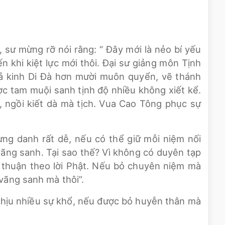
, sư mừng rỡ nói rằng: “ Đây mới là nẻo bí yếu
 khi kiệt lực mới thôi. Đại sư giảng môn Tịnh
tả kinh Di Đà hơn mười muôn quyển, vẽ thánh
c tam muội sanh tịnh độ nhiều không xiết kể.
, ngồi kiết dà mà tịch. Vua Cao Tông phục sự
ưng danh rất dễ, nếu có thể giữ mỗi niệm nối
 vãng sanh. Tại sao thế? Vì không có duyên tạp
ì thuận theo lời Phật. Nếu bỏ chuyên niệm mà
vãng sanh mà thôi”.
chịu nhiều sự khổ, nếu được bỏ huyễn thân mà