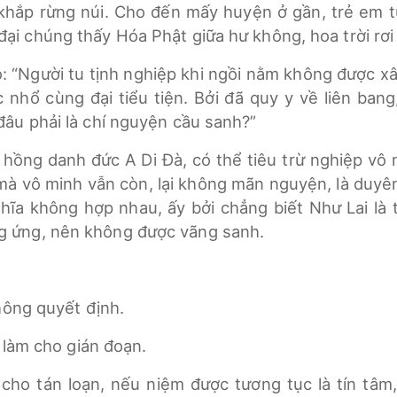
hắp rừng núi. Cho đến mấy huyện ở gần, trẻ em từ
đại chúng thấy Hóa Phật giữa hư không, hoa trời rơi
o: “Người tu tịnh nghiệp khi ngồi nằm không được 
 nhổ cùng đại tiểu tiện. Bởi đã quy y về liên ban
 đâu phải là chí nguyện cầu sanh?”
 hồng danh đức A Di Đà, có thể tiêu trừ nghiệp vô
à vô minh vẫn còn, lại không mãn nguyện, là duyên
hĩa không hợp nhau, ấy bởi chẳng biết Như Lai là t
g ứng, nên không được vãng sanh.
hông quyết định.
 làm cho gián đoạn.
cho tán loạn, nếu niệm được tương tục là tín tâm,