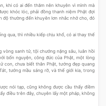
ận, khi có ai đến thăm nên khuyên vì mình mà
ược khóc lóc, phải đồng thanh niệm Phật đợi
ịnh độ thường đến khuyên lơn nhắc nhở cho, đó
ng qua, thì nhiều kiếp chịu khổ, có ai thay thế
ng vòng sanh tử, tội chướng nặng sâu, luân hồi
 với bổn nguyện, công đức của Phật, một lòng
ử con, chưa biết thân Phật, tướng đẹp quang
át, tướng mầu sáng rỡ, và thế giới kia, trong
được nói tạp, cũng không được cầu thấy điềm
 Mấy điều trên đây, chuyên lấy một pháp, không