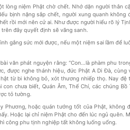
ột lòng niệm Phật chờ chết. Nhớ dặn người thân c
 Nếu bịnh nặng sắp chết, người xung quanh không đ
 hết rồi mới nên cử ai. Như được người hiểu rõ lý T
 trên đây quyết định sẽ vãng sanh.
 mình gắng sức mới được, nếu một niệm sai lầm để luố
c bài văn phát nguyện rằng: “Con...là phàm phu tro
ức, được nghe thánh hiệu, đức Phật A Di Đà, cùng
ật từ bi không bỏ, xót thương nhiếp thọ. Nay đệ t
ại con chưa biết, Quán Âm, Thế Chí, các chúng Bồ T
ược tỏ tường.
Tây Phương, hoặc quán tướng tốt của Phật, không 
thấy. Hoặc lại chỉ niệm Phật cho đến lúc ngủ quên.
thì công phu tịnh nghiệp tất không luống uổng.