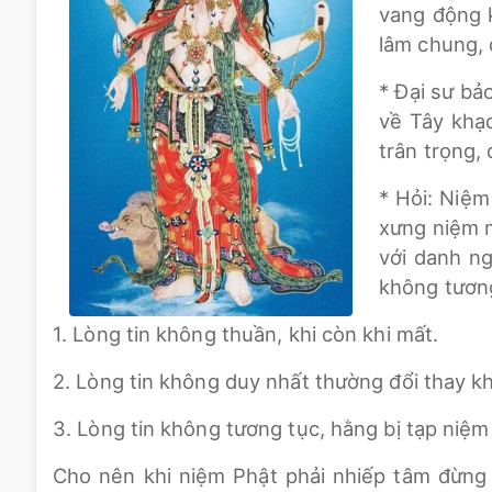
vang động k
lâm chung, 
* Đại sư bả
về Tây khạc
trân trọng,
* Hỏi: Niệm
xưng niệm m
với danh ng
không tươn
1. Lòng tin không thuần, khi còn khi mất.
2. Lòng tin không duy nhất thường đổi thay k
3. Lòng tin không tương tục, hằng bị tạp niệm
Cho nên khi niệm Phật phải nhiếp tâm đừng 