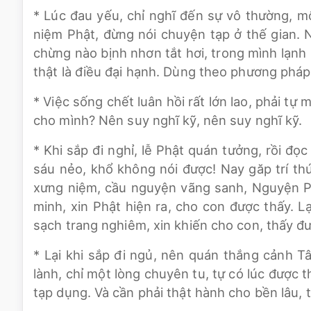
* Lúc đau yếu, chỉ nghĩ đến sự vô thường, m
niệm Phật, đừng nói chuyện tạp ở thế gian.
chừng nào bịnh nhơn tắt hơi, trong mình lạnh
thật là điều đại hạnh. Dùng theo phương pháp
* Việc sống chết luân hồi rất lớn lao, phải tự
cho mình? Nên suy nghĩ kỹ, nên suy nghĩ kỹ.
* Khi sắp đi nghỉ, lễ Phật quán tưởng, rồi đọ
sáu nẻo, khổ không nói được! Nay găp trí th
xưng niệm, cầu nguyện vãng sanh, Nguyện Ph
minh, xin Phật hiện ra, cho con được thấy. L
sạch trang nghiêm, xin khiến cho con, thấy đ
* Lại khi sắp đi ngủ, nên quán thắng cảnh 
lành, chỉ một lòng chuyên tu, tự có lúc được 
tạp dụng. Và cần phải thật hành cho bền lâu, 