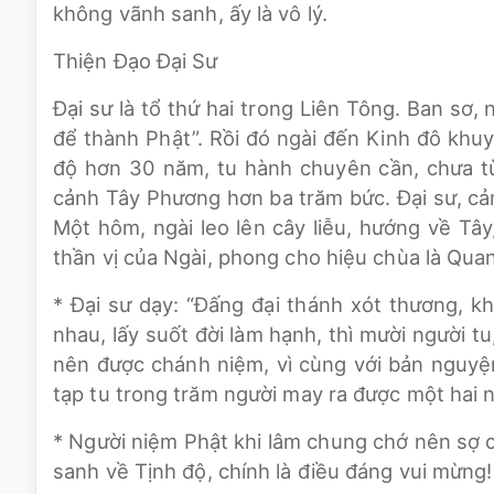
không vãnh sanh, ấy là vô lý.
Thiện Đạo Đại Sư
Đại sư là tổ thứ hai trong Liên Tông. Ban sơ,
để thành Phật”. Rồi đó ngài đến Kinh đô khuy
độ hơn 30 năm, tu hành chuyên cần, chưa từ
cảnh Tây Phương hơn ba trăm bức. Đại sư, cả
Một hôm, ngài leo lên cây liễu, hướng về Tâ
thần vị của Ngài, phong cho hiệu chùa là Qua
* Đại sư dạy: “Đấng đại thánh xót thương, k
nhau, lấy suốt đời làm hạnh, thì mười người t
nên được chánh niệm, vì cùng với bản nguyện
tạp tu trong trăm người may ra được một hai 
* Người niệm Phật khi lâm chung chớ nên sợ 
sanh về Tịnh độ, chính là điều đáng vui mừng!