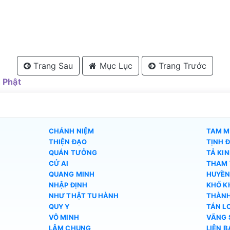
Trang Sau
Mục Lục
Trang Trước
 Phật
CHÁNH NIỆM
TAM M
THIỆN ĐẠO
TỊNH 
QUÁN TƯỞNG
TẢ KI
CỬ AI
THAM 
QUANG MINH
HUYỀN
NHẬP ĐỊNH
KHỔ K
NHƯ THẬT TU HÀNH
THÀNH
QUY Y
TÁN L
VÔ MINH
VÃNG 
LÂM CHUNG
LIÊN 