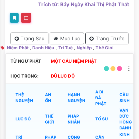
Trích từ: Bảy Ngày Khai Thị Phật Thất
Trang Sau
Mục Lục
Trang Trước
Niệm Phật
,
Danh Hiệu
,
Trí Tuệ
,
Nghiệp
,
Thế Giới
TỪ NGỮ PHẬT
MỘT CÂU NIỆM PHẬT
HỌC TRONG:
ĐỦ LỤC ĐỘ
A DI
THỆ
AN
HẠNH
CẦU
ĐÀ
NGUYỆN
ỔN
NGUYỆN
SINH
PHẬT
VẠN
THẾ
PHÁP
ĐỨC
LỤC ĐỘ
TỔ SƯ
GIỚI
NHẪN
HỒNG
DANH
KINH
TRÌ
PHÁP
CÔNG
CĂN