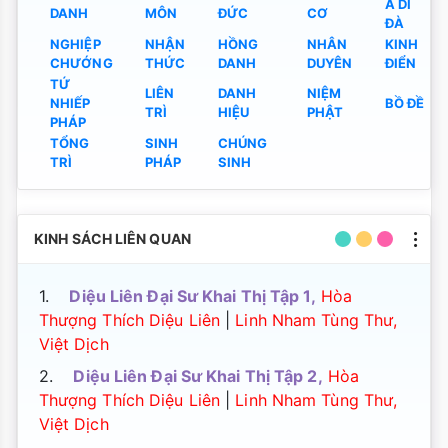
A DI
DANH
MÔN
ĐỨC
CƠ
ĐÀ
NGHIỆP
NHẬN
HỒNG
NHÂN
KINH
CHƯỚNG
THỨC
DANH
DUYÊN
ĐIỂN
TỨ
LIÊN
DANH
NIỆM
NHIẾP
BỒ ĐỀ
TRÌ
HIỆU
PHẬT
PHÁP
TỔNG
SINH
CHÚNG
TRÌ
PHÁP
SINH
KINH SÁCH LIÊN QUAN
1.
Diệu Liên Đại Sư Khai Thị Tập 1,
Hòa
Thượng Thích Diệu Liên
|
Linh Nham Tùng Thư,
Việt Dịch
2.
Diệu Liên Đại Sư Khai Thị Tập 2,
Hòa
Thượng Thích Diệu Liên
|
Linh Nham Tùng Thư,
Việt Dịch