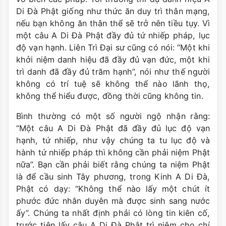
Di Đà Phật giống như thức ăn duy trì thân mạng,
nếu bạn không ăn thân thể sẽ trở nên tiều tụy. Vì
một câu A Di Đà Phật đầy đủ tứ nhiếp pháp, lục
độ vạn hạnh. Liên Trì Đại sư cũng có nói: “Một khi
khởi niệm danh hiệu đã đầy đủ vạn đức, một khi
trì danh đã đầy đủ trăm hạnh”, nói như thế người
không có trí tuệ sẽ không thể nào lãnh thọ,
không thể hiểu được, đồng thời cũng không tin.
Bình thường có một số người ngộ nhận rằng:
“Một câu A Di Đà Phật đã đầy đủ lục độ vạn
hạnh, tứ nhiếp, như vậy chúng ta tu lục độ và
hành tứ nhiếp pháp thì không cần phải niệm Phật
nữa”. Bạn cần phải biết rằng chúng ta niệm Phật
là để cầu sinh Tây phương, trong Kinh A Di Đà,
Phật có dạy: “Không thể nào lấy một chút ít
phước đức nhân duyên mà được sinh sang nước
ấy”. Chúng ta nhất định phải có lòng tin kiên cố,
trước tiên lấy câu A Di Đà Phật trì niệm cho chí