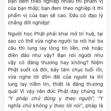
Bạn đem theo nghiệp nhiều thì phẩm vị
của bạn thấp; bạn đem theo nghiệp ít thì
phẩm vị của bạn sẽ cao. Ðâu có đạo lý
chẳng đới nghiệp!
Người học Phật phải khai mở trí huệ, tại
sao có thể vừa nghe người ta nói hai ba
câu thì lung lay lòng tin liền, mê hoặc
điên đảo như vậy? Bạn nói người như
vậy có đáng thương hay không? Niệm
Phật suốt cả đời, bảy tám chục tuổi rồi,
vừa nghe lời đồn đãi của người ta thì
lung lay niềm tin, thiệt là đáng thương
quá! Vì vậy nên đức Phật dạy chúng ta:
“Y pháp chứ đừng y theo người”, “Y
nghĩa chứ không y theo lời nói”
, pháp là