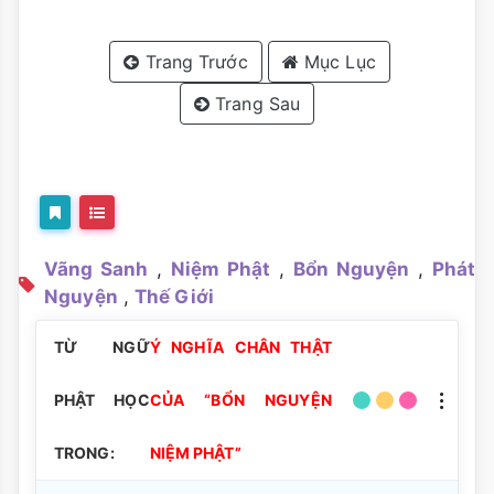
Trang Trước
Mục Lục
Trang Sau
Vãng Sanh
,
Niệm Phật
,
Bổn Nguyện
,
Phát
Nguyện
,
Thế Giới
TỪ NGỮ
Ý NGHĨA CHÂN THẬT
PHẬT HỌC
CỦA “BỔN NGUYỆN
TRONG:
NIỆM PHẬT”