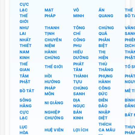
CỰC
LẠC
MẠT
VÔ
ẤN
THẾ 
THẾ
PHÁP
MINH
QUANG
BỒ T
GIỚI
NHƯ
THANH
TÔNG
CHỨNG
VÃN
LAI
TỊNH
CHỈ
QUẢ
SAN
NHẤT
CHUYÊN
CÔNG
PHÂN
PHIÊ
THIẾT
NIỆM
PHU
BIỆT
DỊCH
NAM
HÀNH
HIẾU
THỊ
THÀ
KINH
CHỨNG
DƯỠNG
HIỆN
PHẬ
THẾ
PHÁT
THÙ
THẾ GIỚI
TỔ S
GIAN
TÂM
THẮNG
TÂM
HỒI
THÀNH
PHỤNG
PHÁ
PHẬT
HƯỚNG
TỰU
HÀNH
NGU
PHÁP
CHÚNG
CÔNG
BỒ TÁT
MÊ T
MÔN
SANH
ĐỨC
SÔNG
ĐỊA
ĐIÊN
BÌNH
NI GIẢNG
HẰNG
NGỤC
ĐẢO
ĐẲN
CỰC
NGHIỆP
BẢN
NHẬP
BẤT 
LẠC
CHƯỚNG
KINH
DIỆT
THÍCH
LỤC
THU
HUỆ VIỄN
LỢI ÍCH
CA MÂU
HÒA
PHÁ