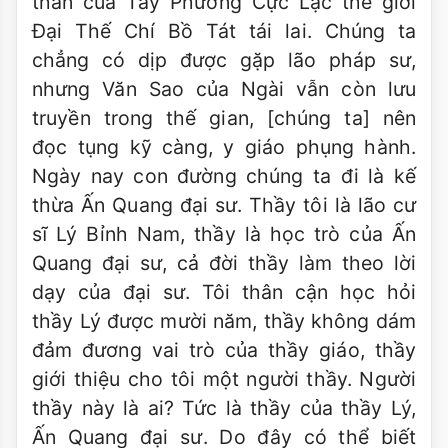
thân của Tây Phương Cực Lạc thế giới
Ðại Thế Chí Bồ Tát tái lai. Chúng ta
chẳng có dịp được gặp lão pháp sư,
nhưng Văn Sao của Ngài vẫn còn lưu
truyền trong thế gian, [chúng ta] nên
đọc tụng kỹ càng, y giáo phụng hành.
Ngày nay con đường chúng ta đi là kế
thừa Ấn Quang đại sư. Thầy tôi là lão cư
sĩ Lý Bỉnh Nam, thầy là học trò của Ấn
Quang đại sư, cả đời thầy làm theo lời
dạy của đại sư. Tôi thân cận học hỏi
thầy Lý được mười năm, thầy không dám
đảm đương vai trò của thầy giáo, thầy
giới thiệu cho tôi một người thầy. Người
thầy này là ai? Tức là thầy của thầy Lý,
Ấn Quang đại sư. Do đây có thể biết