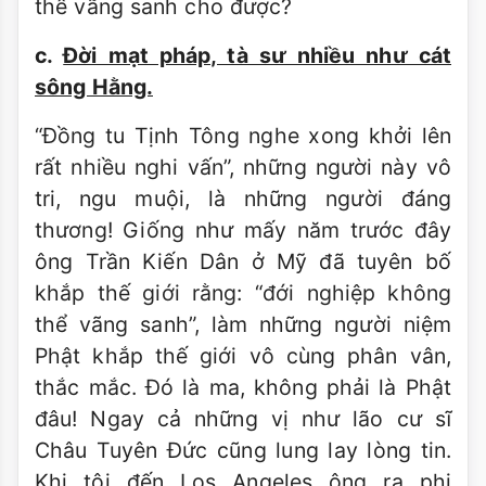
thể vãng sanh cho được?
c.
Ðời mạt pháp, tà sư nhiều như cát
sông Hằng.
“Ðồng tu Tịnh Tông nghe xong khởi lên
rất nhiều nghi vấn”, những người này vô
tri, ngu muội, là những người đáng
thương! Giống như mấy năm trước đây
ông Trần Kiến Dân ở Mỹ đã tuyên bố
khắp thế giới rằng: “đới nghiệp không
thể vãng sanh”, làm những người niệm
Phật khắp thế giới vô cùng phân vân,
thắc mắc. Ðó là ma, không phải là Phật
đâu! Ngay cả những vị như lão cư sĩ
Châu Tuyên Ðức cũng lung lay lòng tin.
Khi tôi đến Los Angeles ông ra phi