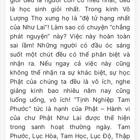
giới đều là người con có hiếu nhất, đều
là học sinh giỏi nhất. Trong kinh Vô
Lượng Thọ xưng họ là “đệ tử hạng nhất
của Như Lai”! Làm sao có chuyện “chẳng
phát nguyện” này? Việc này hoàn toàn
sai lầm! Những người có đầu óc sáng
suốt một chút đều có thể phân biệt và
nhận ra. Nếu ngay cả việc này cũng
không thể nhận ra sự khác biệt, sự học
Phật của chúng ta đều là vô ích, nghe
giảng kinh bao nhiêu năm nay cũng
luống uổng, vô ích! “Tịnh Nghiệp Tam
Phước” tức là hạnh của Phật – Hành vi
của chư Phật Như Lai được thể hiện
trong sanh hoạt thường ngày. Tam
Phước, Lục Hòa, Tam Học, Lục Ðộ, Thập