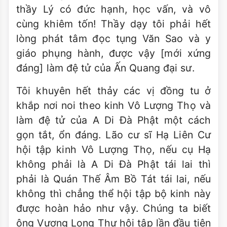
thầy Lý có đức hạnh, học vấn, và vô
cùng khiêm tốn! Thầy dạy tôi phải hết
lòng phát tâm đọc tụng Văn Sao và y
giáo phụng hành, được vậy [mới xứng
đáng] làm đệ tử của Ấn Quang đại sư.
Tôi khuyên hết thảy các vị đồng tu ở
khắp nơi noi theo kinh Vô Lượng Thọ và
làm đệ tử của A Di Ðà Phật một cách
gọn tắt, ổn đáng. Lão cư sĩ Hạ Liên Cư
hội tập kinh Vô Lượng Thọ, nếu cụ Hạ
không phải là A Di Ðà Phật tái lai thì
phải là Quán Thế Âm Bồ Tát tái lai, nếu
không thì chẳng thể hội tập bộ kinh này
được hoàn hảo như vậy. Chúng ta biết
ông Vương Long Thư hội tập lần đầu tiên