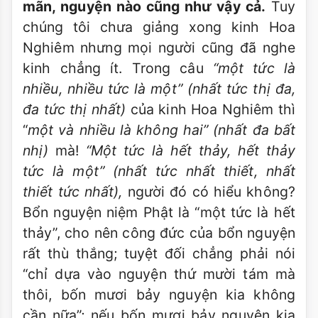
mãn, nguyện nào cũng như vậy cả.
Tuy
chúng tôi chưa giảng xong kinh Hoa
Nghiêm nhưng mọi người cũng đã nghe
kinh chẳng ít. Trong câu
“một tức là
nhiều, nhiều tức là một” (nhất tức thị đa,
đa tức thị nhất)
của kinh Hoa Nghiêm thì
“
một và nhiều là không hai” (nhất đa bất
nhị)
mà!
“Một tức là hết thảy, hết thảy
tức là một” (nhất tức nhất thiết, nhất
thiết tức nhất),
người đó có hiểu không?
Bổn nguyện niệm Phật là “một tức là hết
thảy”, cho nên công đức của bổn nguyện
rất thù thắng; tuyệt đối chẳng phải nói
“chỉ dựa vào nguyện thứ mười tám mà
thôi, bốn mươi bảy nguyện kia không
cần nữa”; nếu bốn mươi bảy nguyện kia