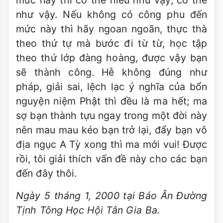
mức này thì có thể hiểu như vậy, có thể
như vậy. Nếu không có công phu đến
mức này thì hãy ngoan ngoãn, thực thà
theo thứ tự mà bước đi từ từ, học tập
theo thứ lớp đàng hoàng, được vậy bạn
sẽ thành công. Hễ không đúng như
pháp, giải sai, lệch lạc ý nghĩa của bổn
nguyện niệm Phật thì đều là ma hết; ma
sợ bạn thành tựu ngay trong một đời này
nên mau mau kéo bạn trở lại, đẩy bạn vô
địa ngục A Tỳ xong thì ma mới vui! Ðược
rồi, tôi giải thích vấn đề này cho các bạn
đến đây thôi.
Ngày 5 tháng 1, 2000 tại Báo Ân Ðường
Tịnh Tông Học Hội Tân Gia Ba.