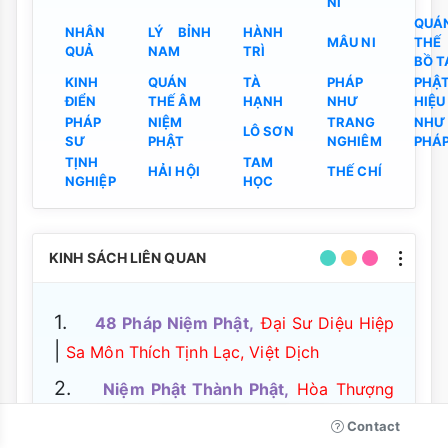
NI
QUÁ
NHÂN
LÝ BỈNH
HÀNH
MÂU NI
THẾ
QUẢ
NAM
TRÌ
BỒ T
KINH
QUÁN
TÀ
PHÁP
PHẬ
ĐIỂN
THẾ ÂM
HẠNH
NHƯ
HIỆU
PHÁP
NIỆM
TRANG
NHƯ
LÔ SƠN
SƯ
PHẬT
NGHIÊM
PHÁ
TỊNH
TAM
HẢI HỘI
THẾ CHÍ
NGHIỆP
HỌC
KINH SÁCH LIÊN QUAN
1.
48 Pháp Niệm Phật,
Đại Sư Diệu Hiệp
|
Sa Môn Thích Tịnh Lạc, Việt Dịch
2.
Niệm Phật Thành Phật,
Hòa Thượng
Thích Phước Nhơn
Contact