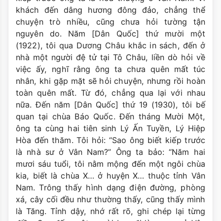
khách đến dâng hương đông đảo, chẳng thể
chuyện trò nhiều, cũng chưa hỏi tường tận
nguyên do. Năm [Dân Quốc] thứ mười một
(1922), tôi qua Dương Châu khắc in sách, đến ở
nhà một người đệ tử tại Tô Châu, liền dò hỏi về
việc ấy, nghĩ rằng ông ta chưa quên mất túc
nhân, khi gặp mặt sẽ hỏi chuyện, nhưng rồi hoàn
toàn quên mất. Từ đó, chẳng qua lại với nhau
nữa. Ðến năm [Dân Quốc] thứ 19 (1930), tôi bế
quan tại chùa Báo Quốc. Đến tháng Mười Một,
ông ta cùng hai tiên sinh Lý Ấn Tuyền, Lý Hiệp
Hòa đến thăm. Tôi hỏi: “Sao ông biết kiếp trước
là nhà sư ở Vân Nam?” Ông ta bảo: “Năm hai
mươi sáu tuổi, tôi nằm mộng đến một ngôi chùa
kia, biết là chùa X… ở huyện X… thuộc tỉnh Vân
Nam. Trông thấy hình dạng điện đường, phòng
xá, cây cối đều như thường thấy, cũng thấy mình
là Tăng. Tỉnh dậy, nhớ rất rõ, ghi chép lại từng