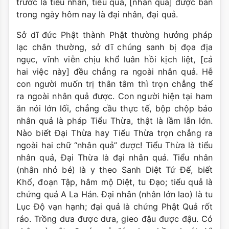
trước là tiểu nhân, tiểu quả, [nhân quả] được bàn
trong ngày hôm nay là đại nhân, đại quả.
Sở dĩ đức Phật thành Phật thường hưởng pháp
lạc chân thường, sở dĩ chúng sanh bị đọa địa
ngục, vĩnh viễn chịu khổ luân hồi kịch liệt, [cả
hai việc này] đều chẳng ra ngoài nhân quả. Hễ
con người muốn trị thân tâm thì trọn chẳng thể
ra ngoài nhân quả được. Con người hiện tại ham
ăn nói lớn lối, chẳng cầu thực tế, bộp chộp bảo
nhân quả là pháp Tiểu Thừa, thật là lầm lẫn lớn.
Nào biết Ðại Thừa hay Tiểu Thừa trọn chẳng ra
ngoài hai chữ “nhân quả” được! Tiểu Thừa là tiểu
nhân quả, Ðại Thừa là đại nhân quả. Tiểu nhân
(nhân nhỏ bé) là y theo Sanh Diệt Tứ Ðế, biết
Khổ, đoạn Tập, hâm mộ Diệt, tu Ðạo; tiểu quả là
chứng quả A La Hán. Ðại nhân (nhân lớn lao) là tu
Lục Ðộ vạn hạnh; đại quả là chứng Phật Quả rốt
ráo. Trồng dưa được dưa, gieo đậu được đậu. Có