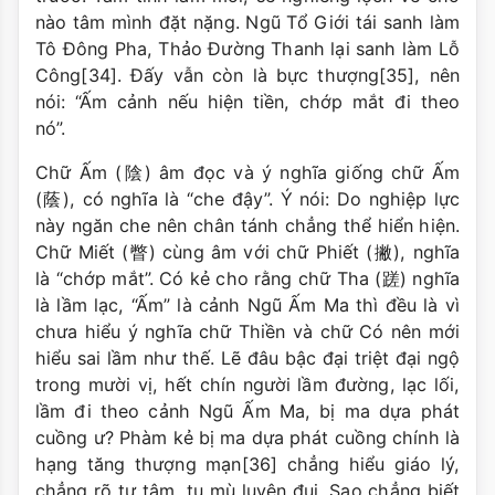
nào tâm mình đặt nặng. Ngũ Tổ Giới tái sanh làm
Tô Ðông Pha, Thảo Ðường Thanh lại sanh làm Lỗ
Công[34]. Ðấy vẫn còn là bực thượng[35], nên
nói: “Ấm cảnh nếu hiện tiền, chớp mắt đi theo
nó”.
Chữ Ấm (陰) âm đọc và ý nghĩa giống chữ Ấm
(蔭), có nghĩa là “che đậy”. Ý nói: Do nghiệp lực
này ngăn che nên chân tánh chẳng thể hiển hiện.
Chữ Miết (瞥) cùng âm với chữ Phiết (撇), nghĩa
là “chớp mắt”. Có kẻ cho rằng chữ Tha (蹉) nghĩa
là lầm lạc, “Ấm” là cảnh Ngũ Ấm Ma thì đều là vì
chưa hiểu ý nghĩa chữ Thiền và chữ Có nên mới
hiểu sai lầm như thế. Lẽ đâu bậc đại triệt đại ngộ
trong mười vị, hết chín người lầm đường, lạc lối,
lầm đi theo cảnh Ngũ Ấm Ma, bị ma dựa phát
cuồng ư? Phàm kẻ bị ma dựa phát cuồng chính là
hạng tăng thượng mạn[36] chẳng hiểu giáo lý,
chẳng rõ tự tâm, tu mù luyện đui. Sao chẳng biết