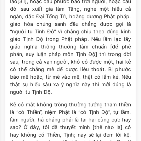
lao[31], hoặc cầu phước báo trời người, hoặc cầu
đời sau xuất gia làm Tăng, nghe một hiểu cả
ngàn, đắc Đại Tổng Trì, hoằng dương Phật pháp,
giáo hóa chúng sanh đều chẳng được gọi là
“người tu Tịnh Ðộ” vì chẳng chịu theo đúng kinh
giáo Tịnh Ðộ trong Phật pháp. Nếu lầm lạc lấy
giáo nghĩa thông thường làm chuẩn [để phê
phán, suy luận pháp môn Tịnh Độ] thì trong đời
sau, trong cả vạn người, khó có được một, hai kẻ
có thể chẳng mê để được liễu thoát. Bị phước
báo mê hoặc, từ mê vào mê, thật có lắm kẻ! Nếu
thật sự hiểu sâu xa ý nghĩa này thì mới đúng là
người tu Tịnh Ðộ.
Kẻ có mắt không tròng thường tưởng tham thiền
là “có Thiền”, niệm Phật là “có Tịnh Độ”, tự lầm,
lầm người, há chẳng phải là tai hại cùng cực hay
sao? Ở đây, tôi đã thuyết minh [thế nào là] có
hay không có Thiền, Tịnh; nay sẽ lại đem lời kệ,