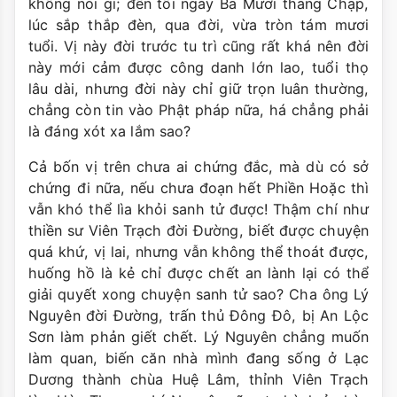
không nói gì; đến tối ngày Ba Mươi tháng Chạp,
lúc sắp thắp đèn, qua đời, vừa tròn tám mươi
tuổi. Vị này đời trước tu trì cũng rất khá nên đời
này mới cảm được công danh lớn lao, tuổi thọ
lâu dài, nhưng đời này chỉ giữ trọn luân thường,
chẳng còn tin vào Phật pháp nữa, há chẳng phải
là đáng xót xa lắm sao?
Cả bốn vị trên chưa ai chứng đắc, mà dù có sở
chứng đi nữa, nếu chưa đoạn hết Phiền Hoặc thì
vẫn khó thể lìa khỏi sanh tử được! Thậm chí như
thiền sư Viên Trạch đời Ðường, biết được chuyện
quá khứ, vị lai, nhưng vẫn không thể thoát được,
huống hồ là kẻ chỉ được chết an lành lại có thể
giải quyết xong chuyện sanh tử sao? Cha ông Lý
Nguyên đời Ðường, trấn thủ Ðông Ðô, bị An Lộc
Sơn làm phản giết chết. Lý Nguyên chẳng muốn
làm quan, biến căn nhà mình đang sống ở Lạc
Dương thành chùa Huệ Lâm, thỉnh Viên Trạch