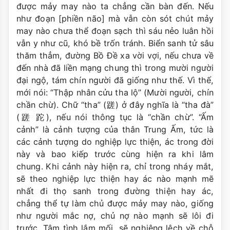
được mảy may nào ta chẳng cần bàn đến. Nếu
như đoạn [phiền não] mà vẫn còn sót chút mảy
may nào chưa thể đoạn sạch thì sáu nẻo luân hồi
vẫn y như cũ, khó bề trốn tránh. Biển sanh tử sâu
thăm thẳm, đường Bồ Ðề xa vời vợi, nếu chưa về
đến nhà đã liền mạng chung thì trong mười người
đại ngộ, tám chín người đã giống như thế. Vì thế,
mới nói: “Thập nhân cửu tha lộ” (Mười người, chín
chần chừ). Chữ “tha” (蹉) ở đây nghĩa là “tha đà”
(蹉 跎), nếu nói thông tục là “chần chừ”. “Ấm
cảnh” là cảnh tượng của thân Trung Ấm, tức là
các cảnh tượng do nghiệp lực thiện, ác trong đời
này và bao kiếp trước cùng hiện ra khi lâm
chung. Khi cảnh này hiện ra, chỉ trong nháy mắt,
sẽ theo nghiệp lực thiện hay ác nào mạnh mẽ
nhất đi thọ sanh trong đường thiện hay ác,
chẳng thể tự làm chủ được mảy may nào, giống
như người mắc nợ, chủ nợ nào mạnh sẽ lôi đi
trước. Tâm tình lắm mối, sẽ nghiêng lệch về chỗ