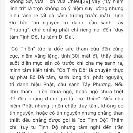
không Sở, vừa Tịch vừa Chiếu[29] vậy (“Ly niệm
linh tri” là trọn không có ý niệm suy lường nhưng
hiểu rành rẽ tất cả cảnh tượng trước mắt). Tịnh
Ðộ tức “tín nguyện trì danh, cầu sanh Tây
Phương”, chứ chẳng phải chỉ riêng nói đến “duy
tâm Tịnh Ðộ, tự tánh Di Ðà”.
“Có Thiền” tức là dốc sức tham cứu đến cùng
cực, niệm vắng lặng, tình[30] mất đi, thấy thấu
suốt diện mục sẵn có trước khi cha mẹ sanh ra,
minh tâm kiến tánh. “Có Tịnh Ðộ” là chuyện thực
sự phát Bồ Ðề tâm, sanh lòng tin, phát nguyện,
trì danh hiệu Phật, cầu sanh Tây Phương. Nếu
như tham Thiền chưa ngộ, hoặc ngộ chưa triệt
để đều chẳng được gọi là “có Thiền”. Nếu như
niệm Phật nhưng thiên chấp duy tâm, không có
tín nguyện, hoặc có tín nguyện nhưng chẳng thân
thiết đều chẳng được gọi là “có Tịnh Ðộ”. Thậm
chí, tuy tu Tịnh Ðộ nhưng tâm nghĩ đến trần