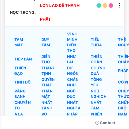
LỚN LAO ĐỂ THÀNH
HỌC TRONG:
PHẬT
VĨNH
TAM
DUY
MINH
TIỂU
THỆ
MẬT
TÂM
DIÊN
THỪA
NGUY
THỌ
DIÊN
NHƯ
THIÊN
THIÊ
TIẾP DẪN
THỌ
LAI
CHÂN
CHẤ
THIÊN
THANH
DỰ
CHỨNG
PHÁP
ĐẠO
TỊNH
NGÔN
QUẢ
QUYỀN
CHÂN
TÔNG
TỊNH ĐỘ
CỔ P
THẬT
NHƯ
YẾU
VÃNG
THÂN
NGŨ
NGŨ
CHUY
SANH
MẬT
DỤC
NGHỊCH
THỨ
CHUYÊN
NHẤT
NHẤT
NHẤT
CHỨ
TU
TÁNH
NGHĨA
TÂM
ĐẮC
A LA
VÔ
PHÁP
PHIỀN
NAM
HÁN
SANH
THÂN
NÃO
KINH
Contact
MINH
THIỀN
THỊ
THÀNH
THẾ