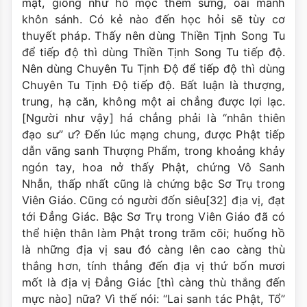
mật, giống như hổ mọc thêm sừng, oai mãnh
khôn sánh. Có kẻ nào đến học hỏi sẽ tùy cơ
thuyết pháp. Thấy nên dùng Thiền Tịnh Song Tu
để tiếp độ thì dùng Thiền Tịnh Song Tu tiếp độ.
Nên dùng Chuyên Tu Tịnh Ðộ để tiếp độ thì dùng
Chuyên Tu Tịnh Ðộ tiếp độ. Bất luận là thượng,
trung, hạ căn, không một ai chẳng được lợi lạc.
[Người như vậy] há chẳng phải là “nhân thiên
đạo sư” ư? Ðến lúc mạng chung, được Phật tiếp
dẫn vãng sanh Thượng Phẩm, trong khoảng khảy
ngón tay, hoa nở thấy Phật, chứng Vô Sanh
Nhẫn, thấp nhất cũng là chứng bậc Sơ Trụ trong
Viên Giáo. Cũng có người đốn siêu[32] địa vị, đạt
tới Ðẳng Giác. Bậc Sơ Trụ trong Viên Giáo đã có
thể hiện thân làm Phật trong trăm cõi; huống hồ
là những địa vị sau đó càng lên cao càng thù
thắng hơn, tính thẳng đến địa vị thứ bốn mươi
mốt là địa vị Ðẳng Giác [thì càng thù thắng đến
mực nào] nữa? Vì thế nói: “Lai sanh tác Phật, Tổ”