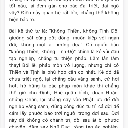
tốt xấu, lại đem gán cho bậc đại triệt, đại ngộ
vậy? Ðiều này quan hệ rất lớn, chẳng thể không
biện bác rõ.
Bài kệ thứ tư là: “Không Thiền, không Tịnh Ðộ,
giường sắt cùng cột đồng, muôn kiếp với ngàn
đời, không một ai nương dựa”. Có người bảo
“không Thiền, không Tịnh Ðộ” chính là kẻ vùi đầu
tạo nghiệp, chẳng tu thiện pháp. Lầm lẫn lắm
thay! Bởi lẽ, pháp môn vô lượng, nhưng chỉ có
Thiền và Tịnh là phù hợp căn cơ nhất. Kẻ đó đã
chưa triệt ngộ, lại chẳng cầu vãng sanh, cứ hời
hợt, hờ hững tu các pháp môn khác thì chẳng
thể giữ cho Ðịnh, Huệ quân bình, đoạn Hoặc,
chứng Chân, lại chẳng cậy vào Phật lực để đới
nghiệp vãng sanh, dùng công đức tu trì cả đời để
cảm lấy phước báo trời người trong đời sau. Đời
này đã không có chánh trí, đời sau ắt bị phước
chuyển, đắm say Ngũ Dục, rộng tạo ác nghiệp.