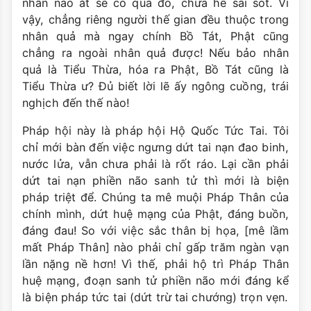
nhân nào ắt sẽ có quả đó, chưa hề sai sót. Vì
vậy, chẳng riêng người thế gian đều thuộc trong
nhân quả mà ngay chính Bồ Tát, Phật cũng
chẳng ra ngoài nhân quả được! Nếu bảo nhân
quả là Tiểu Thừa, hóa ra Phật, Bồ Tát cũng là
Tiểu Thừa ư? Ðủ biết lời lẽ ấy ngông cuồng, trái
nghịch đến thế nào!
Pháp hội này là pháp hội Hộ Quốc Tức Tai. Tôi
chỉ mới bàn đến việc ngưng dứt tai nạn đao binh,
nước lửa, vẫn chưa phải là rốt ráo. Lại cần phải
dứt tai nạn phiền não sanh tử thì mới là biện
pháp triệt để. Chúng ta mê muội Pháp Thân của
chính mình, dứt huệ mạng của Phật, đáng buồn,
đáng đau! So với việc sắc thân bị họa, [mê lầm
mất Pháp Thân] nào phải chỉ gấp trăm ngàn vạn
lần nặng nề hơn! Vì thế, phải hộ trì Pháp Thân
huệ mạng, đoạn sanh tử phiền não mới đáng kể
là biện pháp tức tai (dứt trừ tai chướng) trọn vẹn.