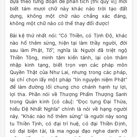
dựa theo từng đoạn để phân tích [thì quý vị] mới
biết tám mươi chữ này khác nào trời tạo đất
dựng, không một chữ nào chẳng xác đáng,
không một chữ nào có thể thay đổi được!
Bài kệ thứ nhất nói: “Có Thiền, có Tịnh Ðộ, khác
nào hổ thêm sừng, hiện tại làm thầy người, đời
sau làm Phật, Tổ”, nghĩa là: Người đã triệt ngộ
Thiền Tông, minh tâm kiến tánh, lại còn thâm
nhập kinh tạng, biết trọn vẹn các pháp môn
Quyền Thật của Như Lai, nhưng trong các pháp,
lại chỉ chọn lấy một pháp “tín nguyện niệm Phật”
để làm đường lối chung cho chánh hạnh tự lợi,
lợi tha. Phần nói về Thượng Phẩm Thượng Sanh
trong Quán kinh [có câu]: “Ðọc tụng Ðại Thừa,
hiểu Ðệ Nhất Nghĩa” chính là nói về hạng người
này. “Khác nào hổ thêm sừng” là người này song
tu Thiền Tịnh, có đại trí huệ, có đại Thiền Ðịnh,
có đại biện tài, tà ma ngoại đạo nghe danh vỡ