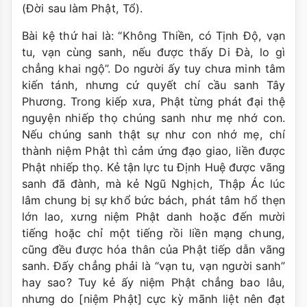
(Đời sau làm Phật, Tổ).
Bài kệ thứ hai là: “Không Thiền, có Tịnh Ðộ, vạn
tu, vạn cùng sanh, nếu được thấy Di Ðà, lo gì
chẳng khai ngộ”. Do người ấy tuy chưa minh tâm
kiến tánh, nhưng cứ quyết chí cầu sanh Tây
Phương. Trong kiếp xưa, Phật từng phát đại thệ
nguyện nhiếp thọ chúng sanh như mẹ nhớ con.
Nếu chúng sanh thật sự như con nhớ mẹ, chí
thành niệm Phật thì cảm ứng đạo giao, liền được
Phật nhiếp thọ. Kẻ tận lực tu Ðịnh Huệ được vãng
sanh đã đành, mà kẻ Ngũ Nghịch, Thập Ác lúc
lâm chung bị sự khổ bức bách, phát tâm hổ thẹn
lớn lao, xưng niệm Phật danh hoặc đến mười
tiếng hoặc chỉ một tiếng rồi liền mạng chung,
cũng đều được hóa thân của Phật tiếp dẫn vãng
sanh. Ðấy chẳng phải là “vạn tu, vạn người sanh”
hay sao? Tuy kẻ ấy niệm Phật chẳng bao lâu,
nhưng do [niệm Phật] cực kỳ mãnh liệt nên đạt