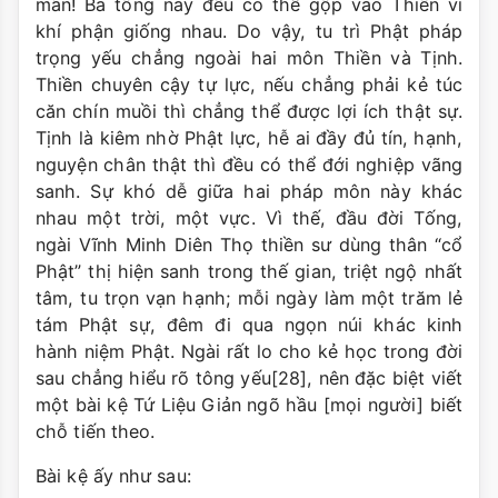
mãn! Ba tông này đều có thể gộp vào Thiền vì
khí phận giống nhau. Do vậy, tu trì Phật pháp
trọng yếu chẳng ngoài hai môn Thiền và Tịnh.
Thiền chuyên cậy tự lực, nếu chẳng phải kẻ túc
căn chín muồi thì chẳng thể được lợi ích thật sự.
Tịnh là kiêm nhờ Phật lực, hễ ai đầy đủ tín, hạnh,
nguyện chân thật thì đều có thể đới nghiệp vãng
sanh. Sự khó dễ giữa hai pháp môn này khác
nhau một trời, một vực. Vì thế, đầu đời Tống,
ngài Vĩnh Minh Diên Thọ thiền sư dùng thân “cổ
Phật” thị hiện sanh trong thế gian, triệt ngộ nhất
tâm, tu trọn vạn hạnh; mỗi ngày làm một trăm lẻ
tám Phật sự, đêm đi qua ngọn núi khác kinh
hành niệm Phật. Ngài rất lo cho kẻ học trong đời
sau chẳng hiểu rõ tông yếu[28], nên đặc biệt viết
một bài kệ Tứ Liệu Giản ngõ hầu [mọi người] biết
chỗ tiến theo.
Bài kệ ấy như sau: