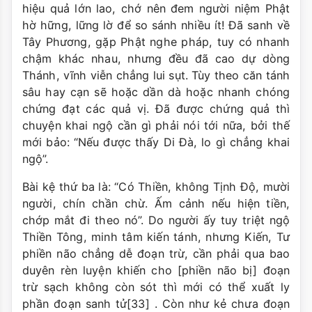
hiệu quả lớn lao, chớ nên đem người niệm Phật
hờ hững, lững lờ để so sánh nhiều ít! Ðã sanh về
Tây Phương, gặp Phật nghe pháp, tuy có nhanh
chậm khác nhau, nhưng đều đã cao dự dòng
Thánh, vĩnh viễn chẳng lui sụt. Tùy theo căn tánh
sâu hay cạn sẽ hoặc dần dà hoặc nhanh chóng
chứng đạt các quả vị. Đã được chứng quả thì
chuyện khai ngộ cần gì phải nói tới nữa, bởi thế
mới bảo: “Nếu được thấy Di Ðà, lo gì chẳng khai
ngộ”.
Bài kệ thứ ba là: “Có Thiền, không Tịnh Ðộ, mười
người, chín chần chừ. Ấm cảnh nếu hiện tiền,
chớp mắt đi theo nó”. Do người ấy tuy triệt ngộ
Thiền Tông, minh tâm kiến tánh, nhưng Kiến, Tư
phiền não chẳng dễ đoạn trừ, cần phải qua bao
duyên rèn luyện khiến cho [phiền não bị] đoạn
trừ sạch không còn sót thì mới có thể xuất ly
phần đoạn sanh tử[33] . Còn như kẻ chưa đoạn