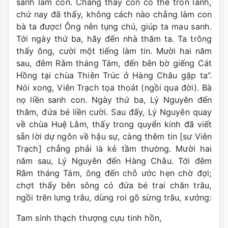
sanh làm con. Chẳng thấy còn có thể trốn lánh,
chứ nay đã thấy, không cách nào chẳng làm con
bà ta được! Ông nên tụng chú, giúp ta mau sanh.
Tới ngày thứ ba, hãy đến nhà thăm ta. Ta trông
thấy ông, cười một tiếng làm tin. Mười hai năm
sau, đêm Rằm tháng Tám, đến bên bờ giếng Cát
Hồng tại chùa Thiên Trúc ở Hàng Châu gặp ta”.
Nói xong, Viên Trạch tọa thoát (ngồi qua đời). Bà
nọ liền sanh con. Ngày thứ ba, Lý Nguyên đến
thăm, đứa bé liền cười. Sau đấy, Lý Nguyên quay
về chùa Huệ Lâm, thấy trong quyển kinh đã viết
sẵn lời dự ngôn về hậu sự, càng thêm tin [sư Viên
Trạch] chẳng phải là kẻ tầm thường. Mười hai
năm sau, Lý Nguyên đến Hàng Châu. Tới đêm
Rằm tháng Tám, ông đến chỗ ước hẹn chờ đợi;
chợt thấy bên sông có đứa bé trai chăn trâu,
ngồi trên lưng trâu, dùng roi gõ sừng trâu, xướng:
Tam sinh thạch thượng cựu tinh hồn,