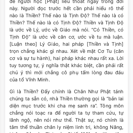
để người học [Phật] liễu thoát ngay trong đời
này. Người đọc trước hết cần phải hiểu rõ thế
nào là Thiền? Thế nào là Tịnh Ðộ? Thế nào là có
Thiền? Thế nào là có Tịnh Ðộ? Thiền và Tịnh Ðộ
là ước về Lý, ước về Giáo mà nói. “Có Thiền, có
Tịnh Ðộ” là ước về căn cơ, ước về tu mà luận.
[Luận theo] Lý Giáo, hai pháp [Thiền và Tịnh]
trọn chẳng khác gì nhau. Xét về mặt Cơ Tu (căn
cơ và sự tu hành), hai pháp khác nhau rất xa. Lời
tuy tương tự, ý nghĩa thật khác biệt, cần phải rất
chú ý thì mới chẳng cô phụ tấm lòng đau đáu
của tổ Vĩnh Minh.
Gì là Thiền? Ðấy chính là Chân Như Phật tánh
chúng ta sẵn có, nhà Thiền thường gọi là “bản lai
diện mục trước khi cha mẹ sanh ra”. Tông môn
chẳng nói toạc ra để người ta tự tham cứu, tự
lãnh ngộ, nên nói như thế. Thật sự, nó chính là
tâm thể thuần chân ly niệm linh tri, không Năng,