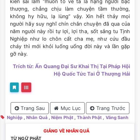
kiến sai lầm “muốn tỏ vẻ ta là hạng người bậc
thượng, chẳng chịu làm chuyện tầm thường,
không hy hữu, lạ lùng” vậy. Xin hết thảy mọi
người hãy suy nghĩ chín chắn chuyện đã qua của
năm người này rồi tự lợi, lợi tha, sốt sắng tu Tịnh
Nghiệp như lo chôn cất cha mẹ, như cứu đầu
cháy thì mới khỏi luống uổng đời này và lần gặp
gỡ này.
Trích từ: Ấn Quang Đại Sư Khai Thị Tại Pháp Hội
Hộ Quốc Tức Tai Ở Thượng Hải
Trang Sau
Mục Lục
Trang Trước
Nghiệp
,
Nhân Quả
,
Niệm Phật
,
Thành Phật
,
Vãng Sanh
GIẢNG VỀ NHÂN QUẢ
TỪ NGỮ PHẬT