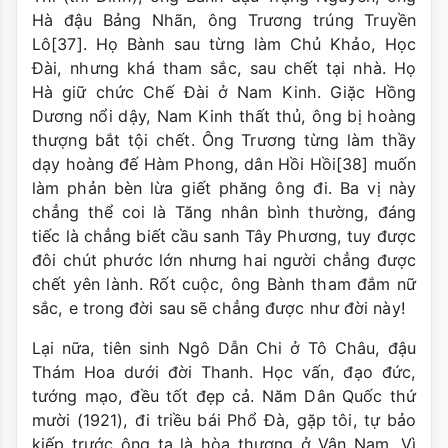
Hà đậu Bảng Nhãn, ông Trương trúng Truyền
Lô[37]. Họ Bành sau từng làm Chủ Khảo, Học
Ðài, nhưng khá tham sắc, sau chết tại nhà. Họ
Hà giữ chức Chế Ðài ở Nam Kinh. Giặc Hồng
Dương nổi dậy, Nam Kinh thất thủ, ông bị hoàng
thượng bắt tội chết. Ông Trương từng làm thầy
dạy hoàng đế Hàm Phong, dân Hồi Hồi[38] muốn
làm phản bèn lừa giết phăng ông đi. Ba vị này
chẳng thể coi là Tăng nhân bình thường, đáng
tiếc là chẳng biết cầu sanh Tây Phương, tuy được
đôi chút phước lớn nhưng hai người chẳng được
chết yên lành. Rốt cuộc, ông Bành tham đắm nữ
sắc, e trong đời sau sẽ chẳng được như đời này!
Lại nữa, tiên sinh Ngô Dẫn Chi ở Tô Châu, đậu
Thám Hoa dưới đời Thanh. Học vấn, đạo đức,
tướng mạo, đều tốt đẹp cả. Năm Dân Quốc thứ
mười (1921), đi triều bái Phổ Ðà, gặp tôi, tự bảo
kiếp trước ông ta là hòa thượng ở Vân Nam. Vì