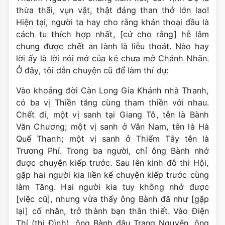
thừa thãi, vụn vặt, thật đáng than thở lớn lao!
Hiện tại, người ta hay cho rằng khán thoại đầu là
cách tu thích hợp nhất, [cứ cho rằng] hễ lâm
chung được chết an lành là liễu thoát. Nào hay
lời ấy là lời nói mớ của kẻ chưa mở Chánh Nhãn.
Ở đây, tôi dẫn chuyện cũ để làm thí dụ:
Vào khoảng đời Càn Long Gia Khánh nhà Thanh,
có ba vị Thiền tăng cùng tham thiền với nhau.
Chết đi, một vị sanh tại Giang Tô, tên là Bành
Văn Chương; một vị sanh ở Vân Nam, tên là Hà
Quế Thanh; một vị sanh ở Thiểm Tây tên là
Trương Phí. Trong ba người, chỉ ông Bành nhớ
được chuyện kiếp trước. Sau lên kinh đô thi Hội,
gặp hai người kia liền kể chuyện kiếp trước cùng
làm Tăng. Hai người kia tuy không nhớ được
[việc cũ], nhưng vừa thấy ông Bành đã như [gặp
lại] cố nhân, trở thành bạn thân thiết. Vào Điện
Thí (thi Ðình), ông Bành đậu Trạng Nguyên, ông