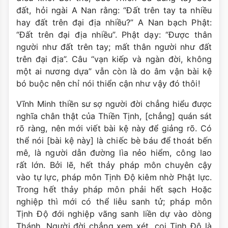
đất, hỏi ngài A Nan rằng: “Ðất trên tay ta nhiều
hay đất trên đại địa nhiều?” A Nan bạch Phật:
“Ðất trên đại địa nhiều”. Phật dạy: “Ðược thân
người như đất trên tay; mất thân người như đất
trên đại địa”. Câu “vạn kiếp và ngàn đời, không
một ai nương dựa” vẫn còn là do âm vận bài kệ
bó buộc nên chỉ nói thiển cận như vậy đó thôi!
Vĩnh Minh thiền sư sợ người đời chẳng hiểu được
nghĩa chân thật của Thiền Tịnh, [chẳng] quán sát
rõ ràng, nên mới viết bài kệ này để giảng rõ. Có
thể nói [bài kệ này] là chiếc bè báu để thoát bến
mê, là người dẫn đường lìa nẻo hiểm, công lao
rất lớn. Bởi lẽ, hết thảy pháp môn chuyên cậy
vào tự lực, pháp môn Tịnh Ðộ kiêm nhờ Phật lực.
Trong hết thảy pháp môn phải hết sạch Hoặc
nghiệp thì mới có thể liễu sanh tử; pháp môn
Tịnh Ðộ đới nghiệp vãng sanh liền dự vào dòng
Thánh. Người đời chẳng xem xét, coi Tịnh Ðộ là