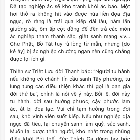
Ðã tạo nghiệp ác sẽ khó tránh khỏi ác báo. Một
hơi thở ra không hít vào được nữa liền đọa địa
ngục, rõ ràng là trải qua kiếp dài lâu, nằm lăn
giường sắt, ôm ấp cột đồng để đền trả các món
ác nghiệp tham thanh sắc, giết sanh mạng v.v…
Chư Phật, Bồ Tát tuy rủ lòng từ mẫn, nhưng [do
kẻ ấy] bị ác nghiệp chướng ngăn nên cũng chẳng
được lợi ích gì.
Thiền sư Triệt Lưu đời Thanh bảo: “Người tu hành
nếu không có chánh tín cầu sanh Tây phương, tu
lung tung các điều thiện khác thì gọi là oan gia
đời thứ ba”, chính là nói về ý này. Bởi lẽ, đời này
tu hành, đời sau hưởng phước; cậy phước làm
ác, ắt bị đọa lạc. Vui chỉ tạm hưởng trong đời
sau, khổ vĩnh viễn suốt kiếp. Nếu như nghiệp địa
ngục đã tiêu, lại chuyển sanh làm quỷ, súc sanh.
Muốn lại được thân người, khó nhất trong những
điều khó! Bởi thế, đức Thích Ca dùng tay bốc