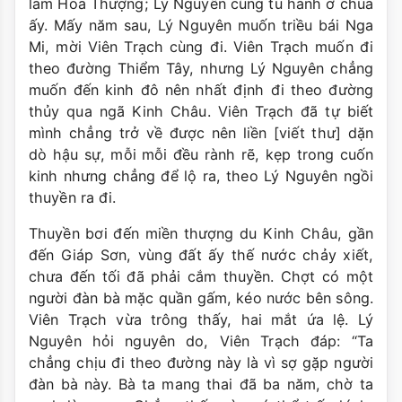
làm Hòa Thượng; Lý Nguyên cũng tu hành ở chùa
ấy. Mấy năm sau, Lý Nguyên muốn triều bái Nga
Mi, mời Viên Trạch cùng đi. Viên Trạch muốn đi
theo đường Thiểm Tây, nhưng Lý Nguyên chẳng
muốn đến kinh đô nên nhất định đi theo đường
thủy qua ngã Kinh Châu. Viên Trạch đã tự biết
mình chẳng trở về được nên liền [viết thư] dặn
dò hậu sự, mỗi mỗi đều rành rẽ, kẹp trong cuốn
kinh nhưng chẳng để lộ ra, theo Lý Nguyên ngồi
thuyền ra đi.
Thuyền bơi đến miền thượng du Kinh Châu, gần
đến Giáp Sơn, vùng đất ấy thế nước chảy xiết,
chưa đến tối đã phải cắm thuyền. Chợt có một
người đàn bà mặc quần gấm, kéo nước bên sông.
Viên Trạch vừa trông thấy, hai mắt ứa lệ. Lý
Nguyên hỏi nguyên do, Viên Trạch đáp: “Ta
chẳng chịu đi theo đường này là vì sợ gặp người
đàn bà này. Bà ta mang thai đã ba năm, chờ ta