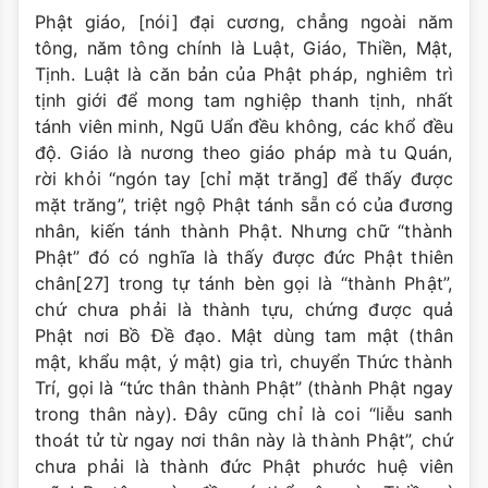
Phật giáo, [nói] đại cương, chẳng ngoài năm
tông, năm tông chính là Luật, Giáo, Thiền, Mật,
Tịnh. Luật là căn bản của Phật pháp, nghiêm trì
tịnh giới để mong tam nghiệp thanh tịnh, nhất
tánh viên minh, Ngũ Uẩn đều không, các khổ đều
độ. Giáo là nương theo giáo pháp mà tu Quán,
rời khỏi “ngón tay [chỉ mặt trăng] để thấy được
mặt trăng”, triệt ngộ Phật tánh sẵn có của đương
nhân, kiến tánh thành Phật. Nhưng chữ “thành
Phật” đó có nghĩa là thấy được đức Phật thiên
chân[27] trong tự tánh bèn gọi là “thành Phật”,
chứ chưa phải là thành tựu, chứng được quả
Phật nơi Bồ Ðề đạo. Mật dùng tam mật (thân
mật, khẩu mật, ý mật) gia trì, chuyển Thức thành
Trí, gọi là “tức thân thành Phật” (thành Phật ngay
trong thân này). Ðây cũng chỉ là coi “liễu sanh
thoát tử từ ngay nơi thân này là thành Phật”, chứ
chưa phải là thành đức Phật phước huệ viên