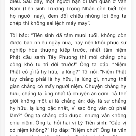
điều. Sau đấy, một người bạn đi làm quan ở Vân
Nam (tiên sinh Trương Trọng Nhân còn biết tên
họ người này), đem đối chiếu những lời ông ta
chép thì không sai lệch mảy may”.
Tôi bảo: “Tiên sinh đã tám mươi tuổi, không còn
được bao nhiêu ngày nữa, hãy nên khôi phục sự
nghiệp hòa thượng kiếp trước, nhất tâm niệm
Phật cầu sanh Tây Phương thì mới chẳng phụ
công khó tu trì đời trước!” Ông ta đáp: “Niệm
Phật có gì là hy hữu, lạ lùng?” Tôi nói: “Niệm Phật
tuy chẳng phải là hy hữu, lạ lùng gì, nhưng thế
gian chẳng có mấy người niệm. Chuyện chẳng hy
hữu, chẳng lạ lùng nhất là chuyện ăn cơm, cả thế
giới không một ai là chẳng ăn; đấy là sự chẳng
hy hữu, lạ lùng bậc nhất, vì sao ông vẫn cứ phải
làm?” Ông ta chẳng đáp được, nhưng vẫn không
chịu niệm. Ông ta hỏi hai vị Lý Tiên sinh: “Các vị
có niệm không?” Họ đáp: “Niệm chứ!” Ông ta vẫn