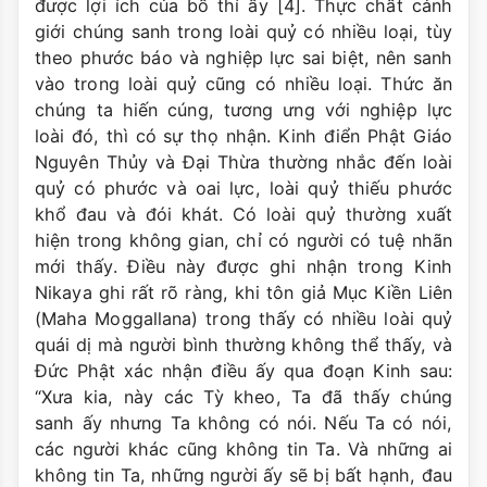
được lợi ích của bố thí ấy [4]. Thực chất cảnh
giới chúng sanh trong loài quỷ có nhiều loại, tùy
theo phước báo và nghiệp lực sai biệt, nên sanh
vào trong loài quỷ cũng có nhiều loại. Thức ăn
chúng ta hiến cúng, tương ưng với nghiệp lực
loài đó, thì có sự thọ nhận. Kinh điển Phật Giáo
Nguyên Thủy và Đại Thừa thường nhắc đến loài
quỷ có phước và oai lực, loài quỷ thiếu phước
khổ đau và đói khát. Có loài quỷ thường xuất
hiện trong không gian, chỉ có người có tuệ nhãn
mới thấy. Điều này được ghi nhận trong Kinh
Nikaya ghi rất rõ ràng, khi tôn giả Mục Kiền Liên
(Maha Moggallana) trong thấy có nhiều loài quỷ
quái dị mà người bình thường không thể thấy, và
Đức Phật xác nhận điều ấy qua đoạn Kinh sau:
“Xưa kia, này các Tỳ kheo, Ta đã thấy chúng
sanh ấy nhưng Ta không có nói. Nếu Ta có nói,
các người khác cũng không tin Ta. Và những ai
không tin Ta, những người ấy sẽ bị bất hạnh, đau