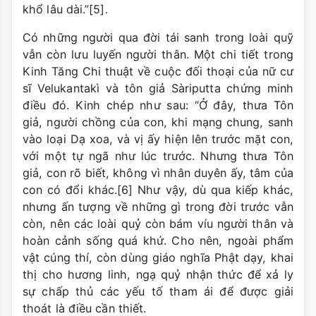
khổ lâu dài.”[5].
Có những người qua đời tái sanh trong loài quỹ
vẫn còn lưu luyến người thân. Một chi tiết trong
Kinh Tăng Chi thuật về cuộc đối thoại của nữ cư
sĩ Velukantakì và tôn giả Sàriputta chứng minh
điều đó. Kinh chép như sau: “Ở đây, thưa Tôn
giả, người chồng của con, khi mạng chung, sanh
vào loại Dạ xoa, và vị ấy hiện lên trước mặt con,
với một tự ngã như lúc trước. Nhưng thưa Tôn
giả, con rõ biết, không vì nhân duyên ấy, tâm của
con có đổi khác.[6] Như vậy, dù qua kiếp khác,
nhưng ấn tượng về những gì trong đời trước vẫn
còn, nên các loài quỷ còn bám víu người thân và
hoàn cảnh sống quá khứ. Cho nên, ngoài phẩm
vật cúng thí, còn dùng giáo nghĩa Phật dạy, khai
thị cho hương linh, ngạ quỷ nhận thức để xả ly
sự chấp thủ các yếu tố tham ái để được giải
thoát là điều cần thiết.