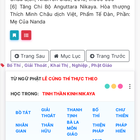
[6] Tăng Chi Bộ Anguttara Nikaya. Hòa thượng
Thích Minh Châu dịch Việt, Phẩm Tế Đàn, Phần:
Mẹ Của Nanda
Trang Sau
Mục Lục
Trang Trước
Bố Thí
,
Giải Thoát
,
Khai Thị
,
Nghiệp
,
Phật Giáo
TỪ NGỮ PHẬT
LỄ CÚNG THÍ THỰC THEO
HỌC TRONG:
TINH THẦN KINH NIKAYA
GIẢI
THANH
BỐ
CHƯ
BỒ TÁT
THOÁT
TỊNH
THÍ
THIÊN
BÀ LA
NHÂN
THÂN
THIỆN
PHÁP
MÔN
GIAN
HỮU
PHÁP
HIẾN
GIÁO