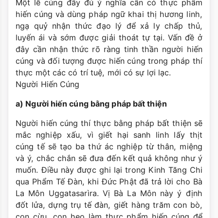
Một lễ cúng đầy đủ ý nghĩa cần có thực phẩm
hiến cúng và dùng pháp ngữ khai thị hương linh,
ngạ quỷ nhận thức đạo lý để xả ly chấp thủ,
luyến ái và sớm được giải thoát tự tại. Vấn đề ở
đây cần nhận thức rõ ràng tinh thần người hiến
cúng và đối tượng được hiến cúng trong pháp thí
thực một các có trí tuệ, mới có sự lợi lạc.
Người Hiến Cúng
a) Người hiến cúng bằng pháp bất thiện
Người hiến cúng thí thực bằng pháp bất thiện sẽ
mắc nghiệp xấu, vì giết hại sanh linh lấy thịt
cúng tế sẽ tạo ba thứ ác nghiệp từ thân, miệng
và ý, chắc chắn sẽ đưa đến kết quả không như ý
muốn. Điều này được ghi lại trong Kinh Tăng Chi
qua Phẩm Tế Đàn, khi Đức Phật đã trả lời cho Bà
La Môn Uggatasarìra. Vị Bà La Môn này ý định
đốt lửa, dựng trụ tế đàn, giết hàng trăm con bò,
con cừu, con heo làm thực phẩm hiến cúng để