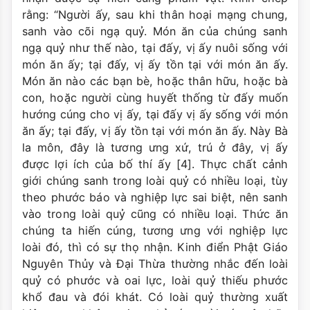
rằng: “Người ấy, sau khi thân hoại mạng chung,
sanh vào cõi ngạ quỷ. Món ăn của chúng sanh
ngạ quỷ như thế nào, tại đấy, vị ấy nuôi sống với
món ăn ấy; tại đấy, vị ấy tồn tại với món ăn ấy.
Món ăn nào các bạn bè, hoặc thân hữu, hoặc bà
con, hoặc người cùng huyết thống từ đấy muốn
hướng cúng cho vị ấy, tại đấy vị ấy sống với món
ăn ấy; tại đấy, vị ấy tồn tại với món ăn ấy. Này Bà
la môn, đây là tương ưng xứ, trú ở đây, vị ấy
được lợi ích của bố thí ấy [4]. Thực chất cảnh
giới chúng sanh trong loài quỷ có nhiều loại, tùy
theo phước báo và nghiệp lực sai biệt, nên sanh
vào trong loài quỷ cũng có nhiều loại. Thức ăn
chúng ta hiến cúng, tương ưng với nghiệp lực
loài đó, thì có sự thọ nhận. Kinh điển Phật Giáo
Nguyên Thủy và Đại Thừa thường nhắc đến loài
quỷ có phước và oai lực, loài quỷ thiếu phước
khổ đau và đói khát. Có loài quỷ thường xuất