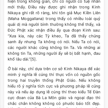
hiện trong không gian, chỉ có người có tuệ nhãn
mới thấy. Điều này được ghi nhận trong Kinh
Nikaya ghi rất rõ ràng, khi tôn giả Mục Kiền Liên
(Maha Moggallana) trong thấy có nhiều loài quỷ
quái dị mà người bình thường không thể thấy, và
Đức Phật xác nhận điều ấy qua đoạn Kinh sau:
“Xưa kia, này các Tỳ kheo, Ta đã thấy chúng
sanh ấy nhưng Ta không có nói. Nếu Ta có nói,
các người khác cũng không tin Ta. Và những ai
không tin Ta, những người ấy sẽ bị bất hạnh, đau
khổ lâu dài.”[5].
Ở bài này, chỉ dựa trên cơ sở Kinh Nikaya để xác
minh ý nghĩa lễ cúng thí thực vốn có nguồn gốc
trong hai truyền thống Phật Giáo. Nếu không
hiểu rõ ý nghĩa tích cực và phương pháp lễ cúng
này và nếu áp dụng lễ cúng thí theo kiểu Tế Đàn
cực đoan của Bà La Môn giáo và ngoại đạo thì
chắc chắn không không có phước báo tốt đẹp.