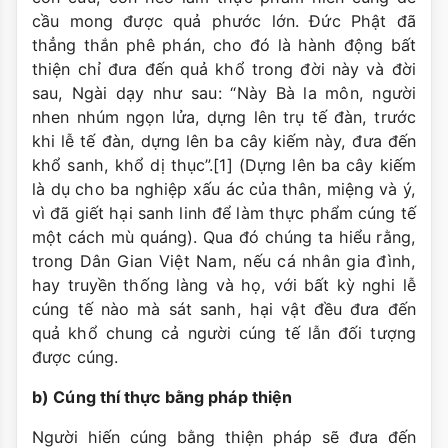
cầu mong được quả phước lớn. Đức Phật đã
thẳng thắn phê phán, cho đó là hành động bất
thiện chỉ đưa đến quả khổ trong đời này và đời
sau, Ngài dạy như sau: “Này Bà la môn, người
nhen nhúm ngọn lửa, dựng lên trụ tế đàn, trước
khi lễ tế đàn, dựng lên ba cây kiếm này, đưa đến
khổ sanh, khổ dị thục”.[1] (Dựng lên ba cây kiếm
là dụ cho ba nghiệp xấu ác của thân, miệng và ý,
vì đã giết hại sanh linh để làm thực phẩm cúng tế
một cách mù quáng). Qua đó chúng ta hiểu rằng,
trong Dân Gian Việt Nam, nếu cá nhân gia đình,
hay truyền thống làng và họ, với bất kỳ nghi lễ
cúng tế nào mà sát sanh, hại vật đều đưa đến
quả khổ chung cả người cúng tế lẫn đối tượng
được cúng.
b) Cúng thí thực bằng pháp thiện
Người hiến cúng bằng thiện pháp sẽ đưa đến