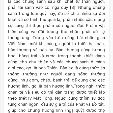
là các chúng sanh sau khi chết từ thân người,
phải tái sanh vào cõi ngạ quỷ [3]. Những chúng
sanh trong loài quỷ này, đa số chịu nhiều sự đói
khát và có hình thù quái lạ, phần nhiều cầu mong
sự cúng thí thực phẩm của người đời. Phẩm vật
hiến cúng và đối tượng thọ nhận phải có sự
tương ưng. Trong văn hóa cúng bái nhân gian
Việt Nam, mỗi khi cúng, người ta thiết hai bàn,
bàn thượng và bàn hạ. Bàn thượng cúng hương
hoa, bông trái và nước trong thanh khiết dành
cúng cho chư thiên và các chúng sanh ở cảnh
giới cao, gọi là bàn Thiên. Bàn hạ là cúng thức ăn
thông thường như người đang sống thường
dùng, như cơm, cháo, bánh trái để cúng cho các
hương linh, gọi là bàn hương linh.Trong nghi thức
chẩn tế và siêu độ thì đàn tràng được thiết lập
theo triết lý Mật Tông. Người cúng thỉnh sư đọc
tụng chân ngôn, cầu sự gia trì của Phật và Bồ tát,
giúp cho chúng hương linh (ngạ quỷ) được thọ