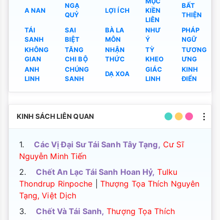
MỤC
NGẠ
BẤT
A NAN
LỢI ÍCH
KIỀN
QUỶ
THIỆN
LIÊN
TÁI
SAI
BÀ LA
NHƯ
PHÁP
SANH
BIỆT
MÔN
Ý
NGỮ
KHÔNG
TĂNG
NHẬN
TỲ
TƯƠNG
GIAN
CHI BỘ
THỨC
KHEO
ƯNG
ANH
CHÚNG
GIÁC
KINH
DẠ XOA
LINH
SANH
LINH
ĐIỂN
KINH SÁCH LIÊN QUAN
1.
Các Vị Đại Sư Tái Sanh Tây Tạng,
Cư Sĩ
Nguyễn Minh Tiến
2.
Chết An Lạc Tái Sanh Hoan Hỷ,
Tulku
Thondrup Rinpoche
|
Thượng Tọa Thích Nguyên
Tạng, Việt Dịch
3.
Chết Và Tái Sanh,
Thượng Tọa Thích