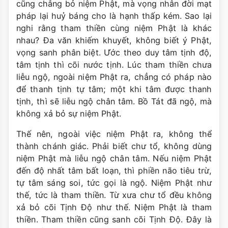
cũng chẳng bỏ niệm Phật, mà vọng nhân đời mạt
pháp lại huỷ báng cho là hạnh thấp kém. Sao lại
nghi rằng tham thiền cùng niệm Phật là khác
nhau? Đa văn khiếm khuyết, không biết ý Phật,
vọng sanh phân biệt. Ước theo duy tâm tịnh độ,
tâm tịnh thì cõi nước tịnh. Lúc tham thiền chưa
liễu ngộ, ngoài niệm Phật ra, chẳng có pháp nào
để thanh tịnh tự tâm; một khi tâm được thanh
tịnh, thì sẽ liễu ngộ chân tâm. Bồ Tát đã ngộ, mà
không xả bỏ sự niệm Phật.
Thế nên, ngoài việc niệm Phật ra, không thể
thành chánh giác. Phải biết chư tổ, không dùng
niệm Phật mà liễu ngộ chân tâm. Nếu niệm Phật
đến độ nhất tâm bất loạn, thì phiền não tiêu trừ,
tự tâm sáng soi, tức gọi là ngộ. Niệm Phật như
thế, tức là tham thiền. Từ xưa chư tổ đều không
xả bỏ cõi Tịnh Độ như thế. Niệm Phật là tham
thiền. Tham thiền cũng sanh cõi Tịnh Độ. Đây là