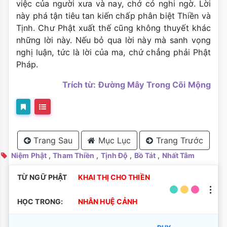
việc của người xưa và nay, chớ có nghi ngờ. Lời
này phá tận tiêu tan kiến chấp phân biệt Thiền và
Tịnh. Chư Phật xuất thế cũng không thuyết khác
những lời này. Nếu bỏ qua lời này mà sanh vọng
nghị luận, tức là lời của ma, chứ chẳng phải Phật
Pháp.
Trích từ: Đường Mây Trong Cõi Mộng
Trang Sau
Mục Lục
Trang Trước
Niệm Phật
,
Tham Thiền
,
Tịnh Độ
,
Bồ Tát
,
Nhất Tâm
TỪ NGỮ PHẬT
KHAI THỊ CHO THIỀN
HỌC TRONG:
NHÂN HUỆ CẢNH