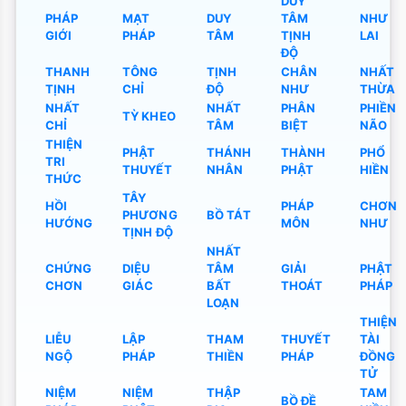
DUY
PHÁP
MẠT
DUY
TÂM
NHƯ
GIỚI
PHÁP
TÂM
TỊNH
LAI
ĐỘ
THANH
TÔNG
TỊNH
CHÂN
NHẤT
TỊNH
CHỈ
ĐỘ
NHƯ
THỪA
NHẤT
NHẤT
PHÂN
PHIỀN
TỲ KHEO
CHỈ
TÂM
BIỆT
NÃO
THIỆN
PHẬT
THÁNH
THÀNH
PHỔ
TRI
THUYẾT
NHÂN
PHẬT
HIỀN
THỨC
TÂY
HỒI
PHÁP
CHƠN
PHƯƠNG
BỒ TÁT
HƯỚNG
MÔN
NHƯ
TỊNH ĐỘ
NHẤT
CHỨNG
DIỆU
TÂM
GIẢI
PHẬT
CHƠN
GIÁC
BẤT
THOÁT
PHÁP
LOẠN
THIỆN
LIỄU
LẬP
THAM
THUYẾT
TÀI
NGỘ
PHÁP
THIỀN
PHÁP
ĐỒNG
TỬ
NIỆM
NIỆM
THẬP
TAM
BỒ ĐỀ