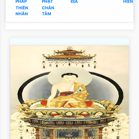
PHÁP
PHẬT
ĐỊA
HIỀN
THIỀN
CHÂN
NHÂN
TÂM