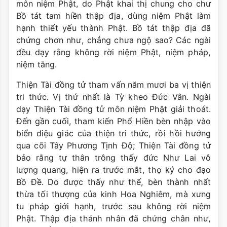
môn niệm Phật, do Phật khai thị chung cho chư
Bồ tát tam hiền thập địa, dùng niệm Phật làm
hạnh thiết yếu thành Phật. Bồ tát thập địa đã
chứng chơn như, chẳng chưa ngộ sao? Các ngài
đều dạy rằng không rời niệm Phật, niệm pháp,
niệm tăng.
Thiện Tài đồng tử tham vấn năm mươi ba vị thiện
tri thức. Vị thứ nhất là Tỳ kheo Đức Vân. Ngài
dạy Thiện Tài đồng tử môn niệm Phật giải thoát.
Đến gần cuối, tham kiến Phổ Hiền bèn nhập vào
biển diệu giác của thiện tri thức, rồi hồi hướng
qua cõi Tây Phương Tịnh Độ; Thiện Tài đồng tử
bảo rằng tự thân trông thấy đức Như Lai vô
lượng quang, hiện ra trước mắt, thọ ký cho đạo
Bồ Đề. Do được thấy như thế, bèn thành nhất
thừa tối thượng của kinh Hoa Nghiêm, mà xưng
tu pháp giới hạnh, trước sau không rời niệm
Phật. Thập địa thánh nhân đã chứng chân như,