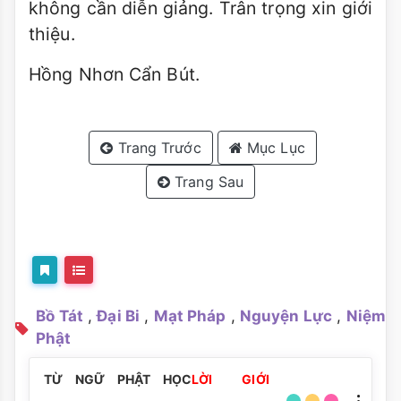
không cần diễn giảng. Trân trọng xin giới
thiệu.
Hồng Nhơn Cẩn Bút.
Trang Trước
Mục Lục
Trang Sau
Bồ Tát
,
Đại Bi
,
Mạt Pháp
,
Nguyện Lực
,
Niệm
Phật
TỪ NGỮ PHẬT HỌC
LỜI GIỚI