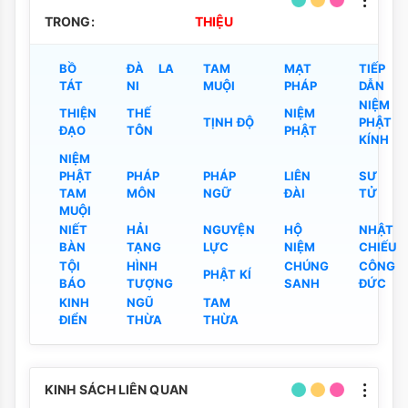
TRONG:
THIỆU
BỒ
ĐÀ LA
TAM
MẠT
TIẾP
TÁT
NI
MUỘI
PHÁP
DẪN
NIỆM
THIỆN
THẾ
NIỆM
TỊNH ĐỘ
PHẬT
ĐẠO
TÔN
PHẬT
KÍNH
NIỆM
PHẬT
PHÁP
PHÁP
LIÊN
SƯ
TAM
MÔN
NGỮ
ĐÀI
TỬ
MUỘI
NIẾT
HẢI
NGUYỆN
HỘ
NHẬT
BÀN
TẠNG
LỰC
NIỆM
CHIẾU
TỘI
HÌNH
CHÚNG
CÔNG
PHẬT KÍ
BÁO
TƯỢNG
SANH
ĐỨC
KINH
NGŨ
TAM
ĐIỂN
THỪA
THỪA
KINH SÁCH LIÊN QUAN