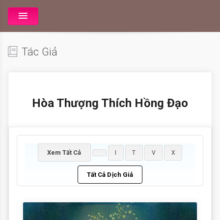
Tác Giả
Hòa Thượng Thích Hồng Đạo
Xem Tất Cả
I
T
V
X
Tất Cả Dịch Giả