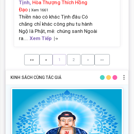
Tịnh,
Hòa Thượng Thích Hồng
Đạo
| Xem 1661
Thiền nào có khác Tịnh đâu Có
chăng chỉ khác công phu tu hành
Ngộ là Phật, mê: chúng sanh Ngoài
ra....
Xem Tiếp
««
«
1
2
»
»»
KINH SÁCH CÙNG TÁC GIẢ