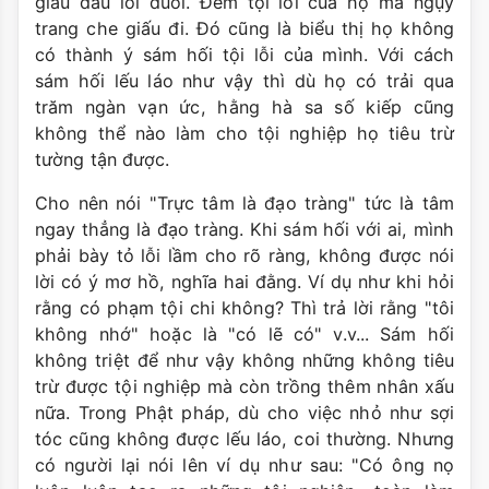
giấu đầu lòi đuôi. Ðem tội lỗi của họ mà ngụy
trang che giấu đi. Ðó cũng là biểu thị họ không
có thành ý sám hối tội lỗi của mình. Với cách
sám hối lếu láo như vậy thì dù họ có trải qua
trăm ngàn vạn ức, hằng hà sa số kiếp cũng
không thể nào làm cho tội nghiệp họ tiêu trừ
tường tận được.
Cho nên nói "Trực tâm là đạo tràng" tức là tâm
ngay thẳng là đạo tràng. Khi sám hối với ai, mình
phải bày tỏ lỗi lầm cho rõ ràng, không được nói
lời có ý mơ hồ, nghĩa hai đằng. Ví dụ như khi hỏi
rằng có phạm tội chi không? Thì trả lời rằng "tôi
không nhớ" hoặc là "có lẽ có" v.v... Sám hối
không triệt để như vậy không những không tiêu
trừ được tội nghiệp mà còn trồng thêm nhân xấu
nữa. Trong Phật pháp, dù cho việc nhỏ như sợi
tóc cũng không được lếu láo, coi thường. Nhưng
có người lại nói lên ví dụ như sau: "Có ông nọ