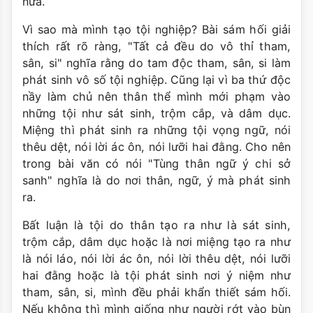
nữa.
Vì sao mà mình tạo tội nghiệp? Bài sám hối giải
thích rất rõ ràng, "Tất cả đều do vô thỉ tham,
sân, si" nghĩa rằng do tam độc tham, sân, si làm
phát sinh vô số tội nghiệp. Cũng lại vì ba thứ độc
nầy làm chủ nên thân thể mình mới phạm vào
những tội như sát sinh, trộm cắp, và dâm dục.
Miệng thì phát sinh ra những tội vọng ngữ, nói
thêu dệt, nói lời ác ôn, nói lưỡi hai đằng. Cho nên
trong bài văn có nói "Tùng thân ngữ ý chi sở
sanh" nghĩa là do nơi thân, ngữ, ý mà phát sinh
ra.
Bất luận là tội do thân tạo ra như là sát sinh,
trộm cắp, dâm dục hoặc là nơi miệng tạo ra như
là nói láo, nói lời ác ôn, nói lời thêu dệt, nói lưỡi
hai đằng hoặc là tội phát sinh nơi ý niệm như
tham, sân, si, mình đều phải khẩn thiết sám hối.
Nếu không thì mình giống như người rớt vào bùn