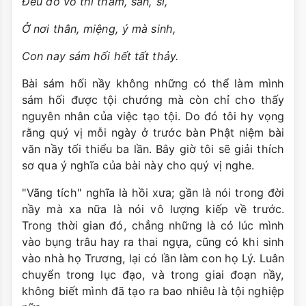
Ðều do vô thỉ tham, sân, si,
Ở nơi thân, miệng, ý mà sinh,
Con nay sám hối hết tất thảy.
Bài sám hối nầy không những có thể làm mình
sám hối được tội chướng mà còn chỉ cho thấy
nguyên nhân của việc tạo tội. Do đó tôi hy vọng
rằng quý vị mỗi ngày ở trước bàn Phật niệm bài
văn nầy tối thiểu ba lần. Bây giờ tôi sẽ giải thích
sơ qua ý nghĩa của bài này cho quý vị nghe.
"Vãng tích" nghĩa là hồi xưa; gần là nói trong đời
nầy mà xa nữa là nói vô lượng kiếp về trước.
Trong thời gian đó, chẳng những là có lúc mình
vào bụng trâu hay ra thai ngựa, cũng có khi sinh
vào nhà họ Trương, lại có lần làm con họ Lý. Luân
chuyển trong lục đạo, và trong giai đoạn nầy,
không biết mình đã tạo ra bao nhiêu là tội nghiệp