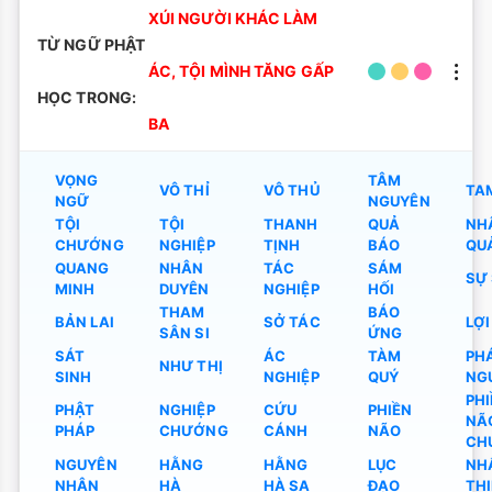
XÚI NGƯỜI KHÁC LÀM
TỪ NGỮ PHẬT
ÁC, TỘI MÌNH TĂNG GẤP
HỌC TRONG:
BA
VỌNG
TÂM
VÔ THỈ
VÔ THỦ
TA
NGỮ
NGUYÊN
TỘI
TỘI
THANH
QUẢ
NH
CHƯỚNG
NGHIỆP
TỊNH
BÁO
QU
QUANG
NHÂN
TÁC
SÁM
SỰ
MINH
DUYÊN
NGHIỆP
HỐI
THAM
BÁO
BẢN LAI
SỞ TÁC
LỢI
SÂN SI
ỨNG
SÁT
ÁC
TÀM
PH
NHƯ THỊ
SINH
NGHIỆP
QUÝ
NG
PH
PHẬT
NGHIỆP
CỨU
PHIỀN
NÃ
PHÁP
CHƯỚNG
CÁNH
NÃO
CH
NGUYÊN
HẰNG
HẰNG
LỤC
NH
NHÂN
HÀ
HÀ SA
ĐẠO
TH