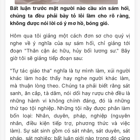
Bất luận trước mặt người nào cầu xin sám hối,
chúng ta đều phải bày tỏ lỗi lầm cho rõ ràng,
không được nói lời có ý mơ hồ, bóng gió.
Hôm qua tôi giảng một cách đơn sơ cho quý vị
nghe về ý nghĩa của sự sám hối, chỉ giảng tới
đoạn "Thân cận ác hữu, hủy bối lương sư." Bây
giờ tôi sẽ giảng tiếp đoạn sau:
"Tự tác giáo tha" nghĩa là tự mình làm, xúi người
khác làm hoặc thấy hay nghe người khác làm,
mà thuận lòng theo. Chúng ta phải biết rằng sát
sanh, ăn cắp, tà dâm, nói dối hay rượu chè đều là
những hành vi không chính đáng, đó là những
thứ tạo tội nghiệp. Những tội nầy được phân làm
bốn loại: Nhân, duyên, pháp, nghiệp (nguyên
nhân, điều kiện tiếp trợ, phương thức và việc
làm). Sự sát sinh gồm có sát nhân, sát duyên, sát
pháp, sát nghiệp; bất luận giới nào trong đó cũng