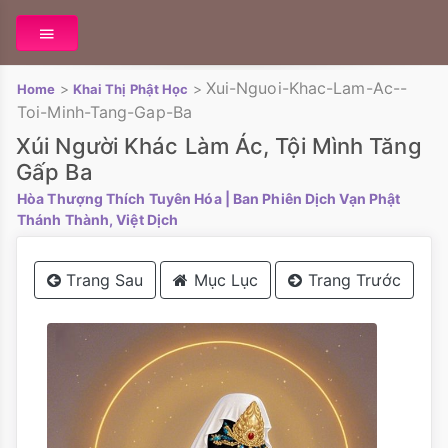
Xui-Nguoi-Khac-Lam-Ac--
>
>
Home
Khai Thị Phật Học
Toi-Minh-Tang-Gap-Ba
Xúi Người Khác Làm Ác, Tội Mình Tăng
Gấp Ba
Hòa Thượng Thích Tuyên Hóa
| Ban Phiên Dịch Vạn Phật
Thánh Thành, Việt Dịch
Trang Sau
Mục Lục
Trang Trước