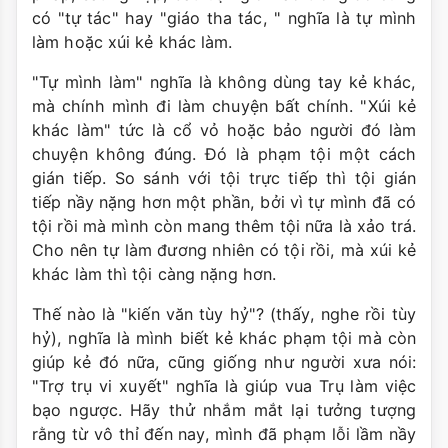
có "tự tác" hay "giáo tha tác, " nghĩa là tự mình
làm hoặc xúi kẻ khác làm.
"Tự mình làm" nghĩa là không dùng tay kẻ khác,
mà chính mình đi làm chuyện bất chính. "Xúi kẻ
khác làm" tức là cổ vỏ hoặc bảo người đó làm
chuyện không đúng. Ðó là phạm tội một cách
gián tiếp. So sánh với tội trực tiếp thì tội gián
tiếp nầy nặng hơn một phần, bởi vì tự mình đã có
tội rồi mà mình còn mang thêm tội nữa là xảo trá.
Cho nên tự làm đương nhiên có tội rồi, mà xúi kẻ
khác làm thì tội càng nặng hơn.
Thế nào là "kiến văn tùy hỷ"? (thấy, nghe rồi tùy
hỷ), nghĩa là mình biết kẻ khác phạm tội mà còn
giúp kẻ đó nữa, cũng giống như người xưa nói:
"Trợ trụ vi xuyết" nghĩa là giúp vua Trụ làm việc
bạo ngược. Hãy thử nhắm mắt lại tưởng tượng
rằng từ vô thỉ đến nay, mình đã phạm lỗi lầm nầy