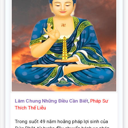
Lâm Chung Những Điều Cần Biết
,
Pháp Sư
Thích Thế Liễu
Trong suốt 49 năm hoằng pháp lợi sinh của