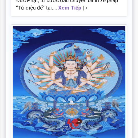
Ðức Phật, từ bước đầu chuyển bánh xe pháp
“Tứ diệu đế” tại....
Xem Tiếp