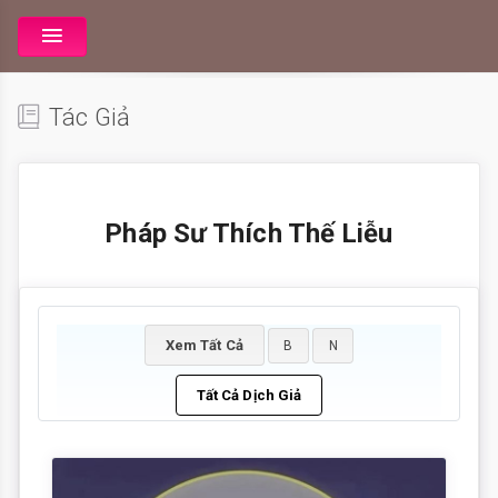
Tác Giả
Pháp Sư Thích Thế Liễu
Xem Tất Cả
B
N
Tất Cả Dịch Giả