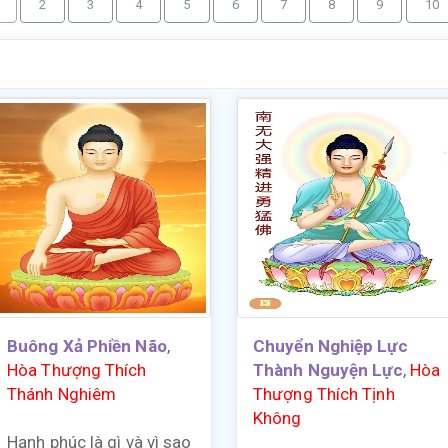
2
3
4
5
6
7
8
9
10
Buông Xả Phiền Não
,
Chuyển Nghiệp Lực
Hòa Thượng Thích
Thành Nguyện Lực
,
Hòa
Thánh Nghiêm
Thượng Thích Tịnh
Không
Hạnh phúc là gì và vì sao