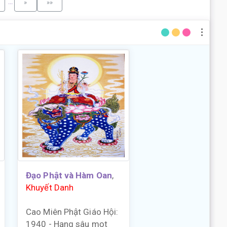
...
»
»»
Đạo Phật và Hàm Oan
,
Khuyết Danh
Cao Miên Phật Giáo Hội:
1940 - Hạng sâu mọt