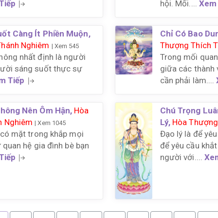
Tiếp
hội. Mối....
Xem 
uốt Càng Ít Phiền Muộn,
Chỉ Có Bao Dun
Thánh Nghiêm
Thượng Thích 
| Xem 545
hông nhất định là người
Trong mối quan
ười sáng suốt thực sự
giữa các thành v
m Tiếp
cần phải làm....
 Không Nên Ôm Hận,
Hòa
Chú Trọng Luâ
h Nghiêm
Lý,
Hòa Thượng
| Xem 1045
 có mặt trong khắp mọi
Đạo lý là để yê
ừ quan hệ gia đình bè bạn
để yêu cầu khắt
Tiếp
người với....
Xe