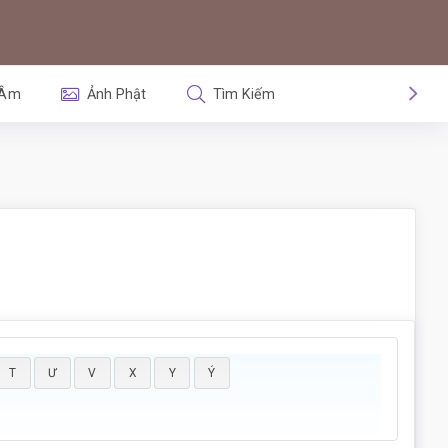
 Âm
Ảnh Phật
Tìm Kiếm
T
Ư
V
X
Y
Ý