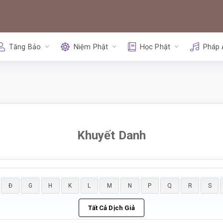
Tăng Bảo
Niệm Phật
Học Phật
Pháp
Khuyết Danh
Đ
G
H
K
L
M
N
P
Q
R
S
Tất Cả Dịch Giả