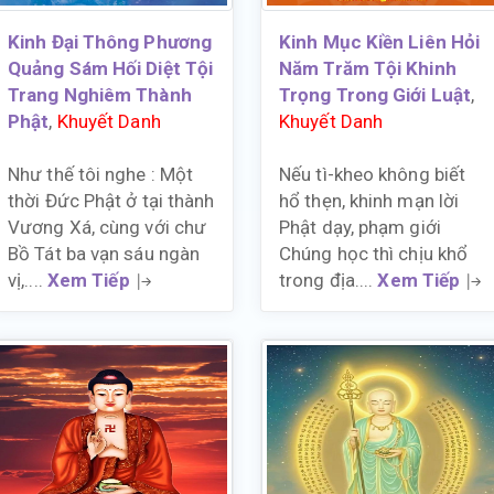
Kinh Đại Thông Phương
Kinh Mục Kiền Liên Hỏi
Quảng Sám Hối Diệt Tội
Năm Trăm Tội Khinh
Trang Nghiêm Thành
Trọng Trong Giới Luật
,
Phật
,
Khuyết Danh
Khuyết Danh
Như thế tôi nghe : Một
Nếu tì-kheo không biết
thời Đức Phật ở tại thành
hổ thẹn, khinh mạn lời
Vương Xá, cùng với chư
Phật dạy, phạm giới
Bồ Tát ba vạn sáu ngàn
Chúng học thì chịu khổ
vị,....
Xem Tiếp
trong địa....
Xem Tiếp