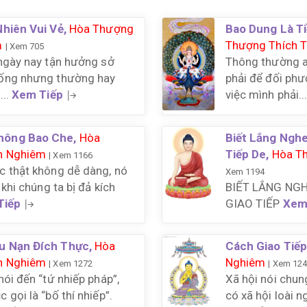
Nhiên Vui Vẻ,
Hòa Thượng
Bao Dung Là Ti
m
Thượng Thích 
| Xem 705
ngày nay tận hưởng sở
Thông thường ai
uống nhưng thường hay
phải để đối ph
...
Xem Tiếp
việc mình phải..
hông Bao Che,
Hòa
Biết Lắng Ngh
h Nghiêm
Tiếp De,
Hòa T
| Xem 1166
c thật không dễ dàng, nó
Xem 1194
 khi chúng ta bị đả kích
BIẾT LẮNG NG
Tiếp
GIAO TIẾP
Xem
u Nạn Đích Thực,
Hòa
Cách Giao Tiếp
h Nghiêm
Nghiêm
| Xem 1272
| Xem 12
ói đến “tứ nhiếp pháp”,
Xã hội nói chun
gọi là “bố thí nhiếp”.
có xã hội loài 