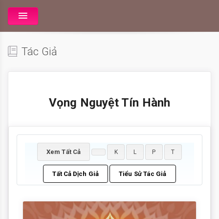
Tác Giả
Vọng Nguyệt Tín Hành
Xem Tất Cả
K
L
P
T
Tất Cả Dịch Giả
Tiểu Sử Tác Giả