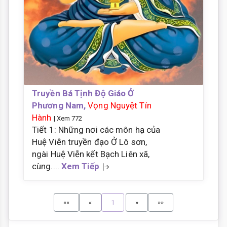
Truyền Bá Tịnh Độ Giáo Ở
Phương Nam,
Vọng Nguyệt Tín
Hành
| Xem 772
Tiết 1: Những nơi các môn hạ của
Huệ Viễn truyền đạo Ở Lô sơn,
ngài Huệ Viễn kết Bạch Liên xã,
cùng....
Xem Tiếp
««
«
1
»
»»