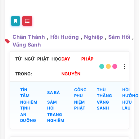
Chân Thành
,
Hồi Hướng
,
Nghiệp
,
Sám Hối
,
Vãng Sanh
TỪ NGỮ PHẬT HỌC
DẠY PHÁP
TRONG:
NGUYÊN
TÍN
CÔNG
THÙ
HỒI
SA BÀ
TÂM
PHU
THẮNG
HƯỚNG
NGHIÊM
SÁM
NIỆM
VÃNG
HỮU
TỊNH
HỐI
PHẬT
SANH
LẬU
AN
TRANG
DƯỠNG
NGHIÊM