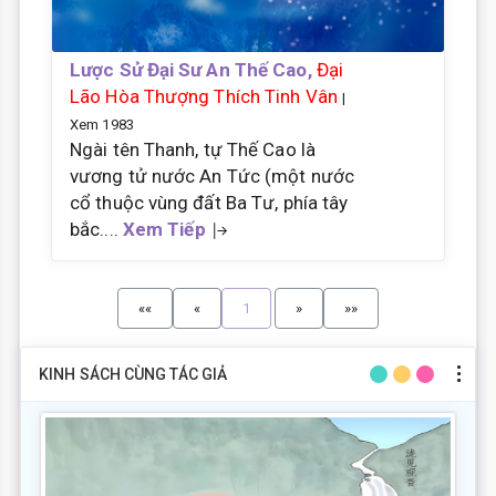
Lược Sử Đại Sư An Thế Cao,
Đại
Lão Hòa Thượng Thích Tinh Vân
|
Xem 1983
Ngài tên Thanh, tự Thế Cao là
vương tử nước An Tức (một nước
cổ thuộc vùng đất Ba Tư, phía tây
bắc....
Xem Tiếp
««
«
1
»
»»
KINH SÁCH CÙNG TÁC GIẢ