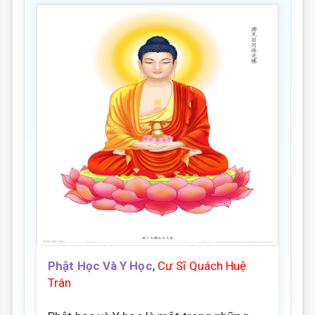
Phật Học Và Y Học
,
Cư Sĩ Quách Huệ
Trân