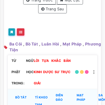
Trang Trước
Mục Lục
Trang Sau
Ba Cõi
,
Bồ Tát
,
Luân Hồi
,
Mạt Pháp
,
Phương
Tiện
TỪ NGỮ
LỜI TỰA KHẮC BẢN
PHẬT HỌC
KINH DƯỢC SƯ TRỰC
TRONG:
GIẢI
ĐIÊN
MẠT
SA
BỒ TÁT
TÌ KHEO
ĐẢO
PHÁP
MÔ
TAM