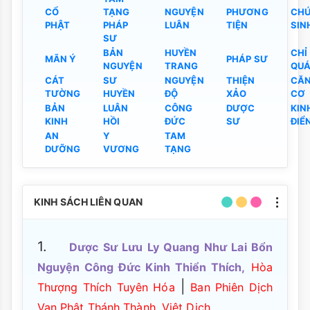
CỔ
TẠNG
NGUYỆN
PHƯƠNG
CH
PHẬT
PHÁP
LUÂN
TIỆN
SIN
SƯ
BẢN
HUYỀN
CHỈ
MÃN Ý
PHÁP SƯ
NGUYỆN
TRANG
QU
CÁT
SƯ
NGUYỆN
THIỆN
CĂ
TƯỜNG
HUYỀN
ĐỘ
XẢO
CƠ
BẢN
LUÂN
CÔNG
DƯỢC
KIN
KINH
HỒI
ĐỨC
SƯ
ĐIỂ
AN
Y
TAM
DƯỠNG
VƯƠNG
TẠNG
KINH SÁCH LIÊN QUAN
1.
Dược Sư Lưu Ly Quang Như Lai Bổn
Nguyện Công Đức Kinh Thiển Thích,
Hòa
|
Thượng Thích Tuyên Hóa
Ban Phiên Dịch
Vạn Phật Thánh Thành, Việt Dịch